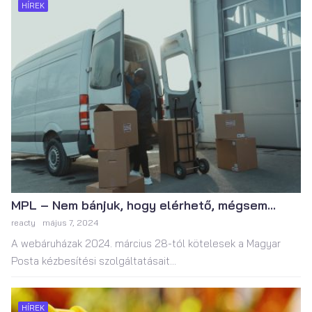
HÍREK
MPL – Nem bánjuk, hogy elérhető, mégsem...
reacty
május 7, 2024
A webáruházak 2024. március 28-tól kötelesek a Magyar
Posta kézbesítési szolgáltatásait...
HÍREK