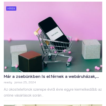
HÍREK
Már a zsebünkben is elférnek a webáruházak,...
reacty
június 25, 2024
Az okostelefonok szerepe évről évre egyre kiemelkedőbb az
online vásárlások során...