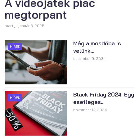
A videójáték piac
megtorpant
reacty
január 6, 2025
Még a mosdóba is
HÍREK
velünk...
december 9, 2024
Black Friday 2024: Egy
HÍREK
esetleges...
november 14, 2024