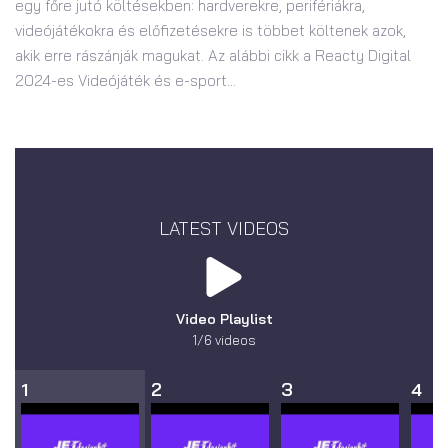
egy főre jutó költésekben: hardverekre, perifériákra,
videójátékokra és előfizetésekre is többet költenek azok,
akik erre rászánják magukat. Az alábbi cikk a Reacty Digital
2024-es Videójáték és e-sport...
LATEST VIDEOS
Video Playlist
1
/6
videos
1
2
3
4