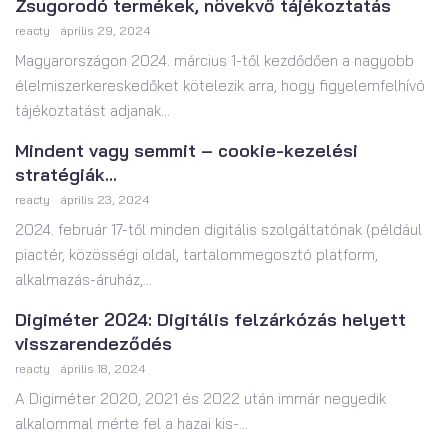
Zsugorodó termékek, növekvő tájékoztatás
reacty
április 29, 2024
Magyarországon 2024. március 1-től kezdődően a nagyobb
élelmiszerkereskedőket kötelezik arra, hogy figyelemfelhívó
tájékoztatást adjanak...
Mindent vagy semmit – cookie-kezelési
stratégiák...
reacty
április 23, 2024
2024. február 17-től minden digitális szolgáltatónak (például
piactér, közösségi oldal, tartalommegosztó platform,
alkalmazás-áruház,...
Digiméter 2024: Digitális felzárkózás helyett
visszarendeződés
reacty
április 18, 2024
A Digiméter 2020, 2021 és 2022 után immár negyedik
alkalommal mérte fel a hazai kis-...