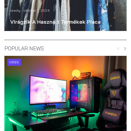
reacty
október 7, 2024
Virágzik A Használt Termékek Piaca
POPULAR NEWS
HÍREK