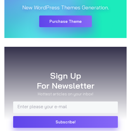
New WordPress Themes Generation.
Purchase Theme
Sign Up
For Newsletter
Hottest articles on your inbox!
Subscribe!