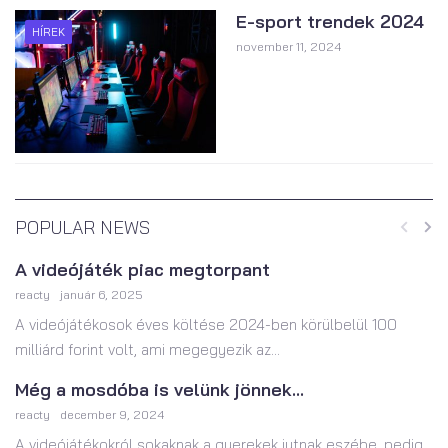
E-sport trendek 2024
HÍREK
november 11, 2024
POPULAR NEWS
A videójáték piac megtorpant
reacty
január 6, 2025
A videójátékosok éves költése 2024-ben körülbelül 100
milliárd forint volt, ami megegyezik az...
Még a mosdóba is velünk jönnek...
reacty
december 9, 2024
A videójátékokról sokaknak a gyerekek jutnak eszébe, pedig