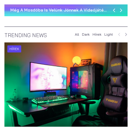
Black Friday 2024: Egy Esetl
E-Sport Trendek 2024
TRENDING NEWS
All
Dark
Hírek
Light
HÍREK