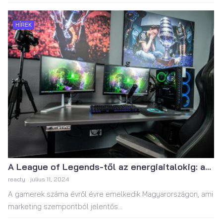
HÍREK
A League of Legends-től az energiaitalokig: a...
reacty
július 11, 2024
A gamerek száma évről évre emelkedik Magyarországon, ami
marketing szempontból jelentős...