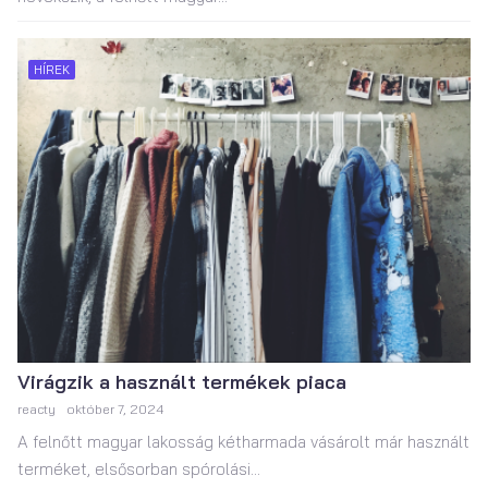
HÍREK
Virágzik a használt termékek piaca
reacty
október 7, 2024
A felnőtt magyar lakosság kétharmada vásárolt már használt
terméket, elsősorban spórolási...