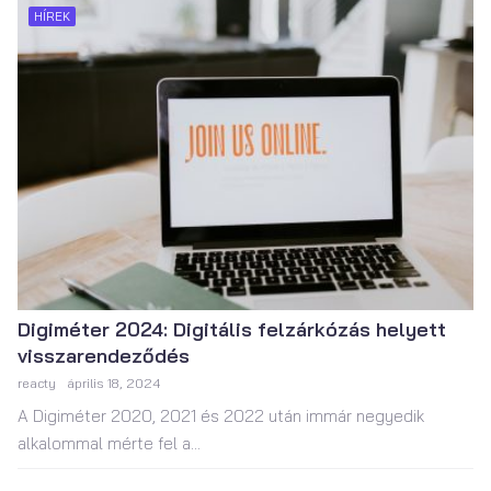
HÍREK
Digiméter 2024: Digitális felzárkózás helyett
visszarendeződés
reacty
április 18, 2024
A Digiméter 2020, 2021 és 2022 után immár negyedik
alkalommal mérte fel a...