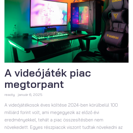
A videójáték piac
megtorpant
reacty
január 6, 2025
A videójátékosok éves költése 2024-ben körülbelül 100
milliárd forint volt, ami megegyezik az előző évi
eredményekkel, tehát a piac összesítésben nem
növekedett. Egyes részpiacok viszont tudtak növekedni az