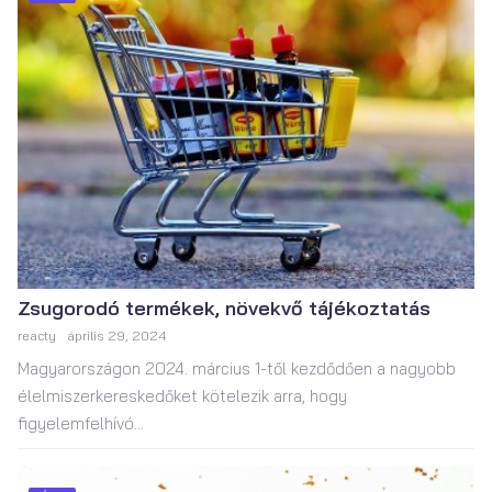
Zsugorodó termékek, növekvő tájékoztatás
reacty
április 29, 2024
Magyarországon 2024. március 1-től kezdődően a nagyobb
élelmiszerkereskedőket kötelezik arra, hogy
figyelemfelhívó...