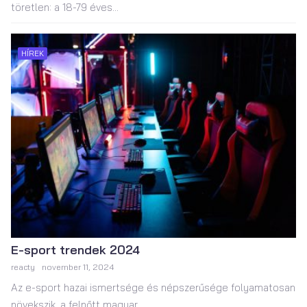
töretlen: a 18-79 éves...
HÍREK
E-sport trendek 2024
reacty
november 11, 2024
Az e-sport hazai ismertsége és népszerűsége folyamatosan
növekszik, a felnőtt magyar...