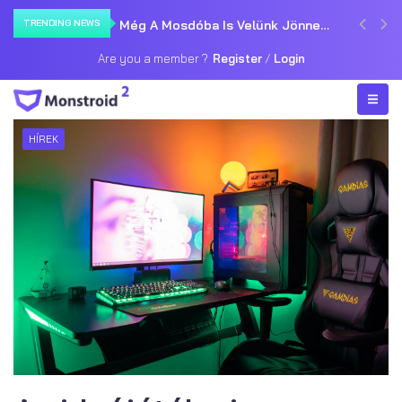
TRENDING NEWS
Black Friday 2024: Egy Esetleg
E-Sport Trendek 2024
Are you a member ?
Register
/
Login
HÍREK