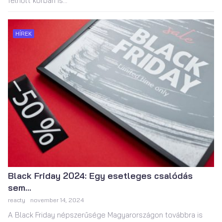
felnőtt korban is...
HÍREK
Black Friday 2024: Egy esetleges csalódás
sem...
reacty
november 14, 2024
A Black Friday népszerűsége Magyarországon továbbra is