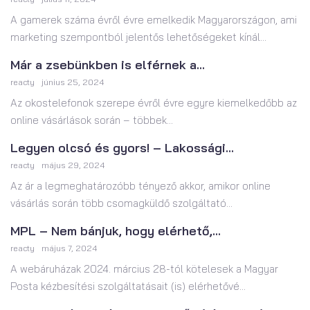
A gamerek száma évről évre emelkedik Magyarországon, ami
marketing szempontból jelentős lehetőségeket kínál...
Már a zsebünkben is elférnek a...
reacty
június 25, 2024
Az okostelefonok szerepe évről évre egyre kiemelkedőbb az
online vásárlások során – többek...
Legyen olcsó és gyors! – Lakossági...
reacty
május 29, 2024
Az ár a legmeghatározóbb tényező akkor, amikor online
vásárlás során több csomagküldő szolgáltató...
MPL – Nem bánjuk, hogy elérhető,...
reacty
május 7, 2024
A webáruházak 2024. március 28-tól kötelesek a Magyar
Posta kézbesítési szolgáltatásait (is) elérhetővé...