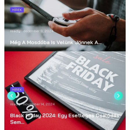
HÍREK
reacty
december 9, 2024
Még A Mosdóba Is Velünk Jönnek A...
HÍREK
reacty
november 14, 2024
Black Friday 2024: Egy Esetleges Csalódás
Sem...