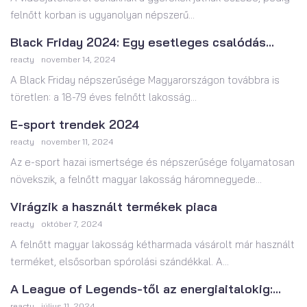
felnőtt korban is ugyanolyan népszerű...
Black Friday 2024: Egy esetleges csalódás...
reacty
november 14, 2024
A Black Friday népszerűsége Magyarországon továbbra is
töretlen: a 18-79 éves felnőtt lakosság...
E-sport trendek 2024
reacty
november 11, 2024
Az e-sport hazai ismertsége és népszerűsége folyamatosan
növekszik, a felnőtt magyar lakosság háromnegyede...
Virágzik a használt termékek piaca
reacty
október 7, 2024
A felnőtt magyar lakosság kétharmada vásárolt már használt
terméket, elsősorban spórolási szándékkal. A...
A League of Legends-től az energiaitalokig:...
reacty
július 11, 2024