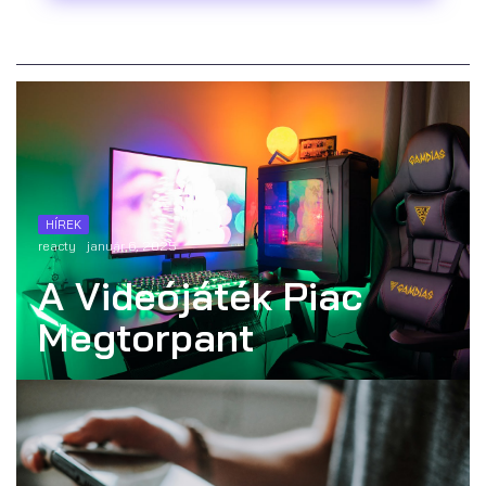
HÍREK
reacty
január 6, 2025
A Videójáték Piac
Megtorpant