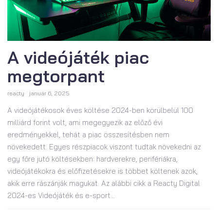
A videójáték piac
megtorpant
reacty
január 6, 2025
A videójátékosok éves költése 2024-ben körülbelül 100
milliárd forint volt, ami megegyezik az előző évi
eredményekkel, tehát a piac összesítésben nem
növekedett. Egyes részpiacok viszont tudtak növekedni az
egy főre jutó költésekben: hardverekre, perifériákra,
videójátékokra és előfizetésekre is többet költenek azok,
akik erre rászánják magukat. Az alábbi cikk a Reacty Digital
2024-es Videójáték és e-sport...