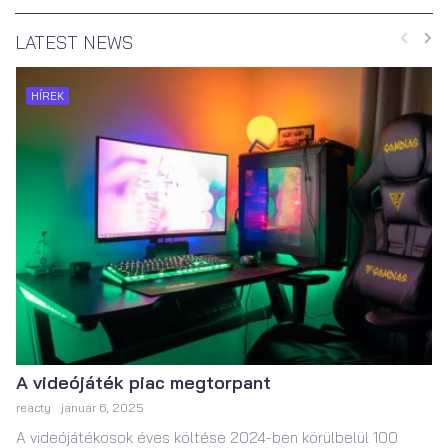
LATEST NEWS
HÍREK
A videójáték piac megtorpant
reacty
január 6, 2025
A videójátékosok éves költése 2024-ben körülbelül 100