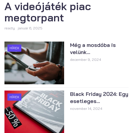
A videójáték piac
megtorpant
reacty
január 6, 2025
Még a mosdóba is
HÍREK
velünk...
december 9, 2024
Black Friday 2024: Egy
HÍREK
esetleges...
november 14, 2024