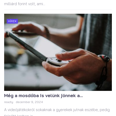
milliárd forint volt, ami...
HÍREK
Még a mosdóba is velünk jönnek a...
reacty
december 9, 2024
A videójátékokról sokaknak a gyerekek jutnak eszébe, pedig