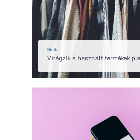
Hírek
Virágzik a használt termékek pi
A felnőtt magyar lakosság kétharmada vásárolt már használt terméket, elsősorban spórolási szándékkal. A Reacty Digital használt termékek pia
BŐVEBBEN