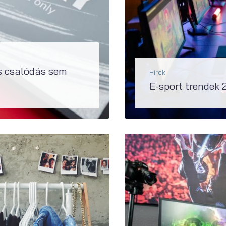
s csalódás sem
Hírek
E-sport trendek
Az e-sport hazai ismertsége és népszerűsége folyamatosan növekszik, a felnőtt magyar lakosság háromnegyede hallotta már a kifej
BŐVEBBEN