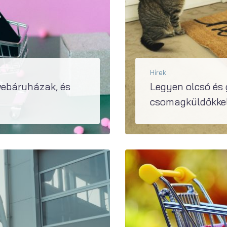
Hírek
webáruházak, és
Legyen olcsó és 
csomagküldőkke
Az ár a legmeghatározóbb tényező akkor, amikor online vásárlás során több csomagküldő szolgáltató közül is lehet választani - derült ki a Reacty
BŐVEBBEN