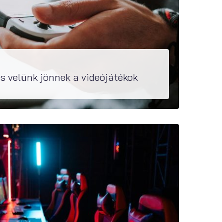
s velünk jönnek a videójátékok
bbi. A játékok iránti érdeklődés a 15-25 évesek körében a legnagyobb, ennek...