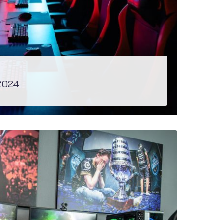
 2024
ezést, és 1 millió fő játszik is heti szinten...