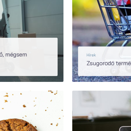
tő, mégsem
Hírek
Zsugorodó termé
án az erről...
Magyarországon 2024. március 1-től kezdődően a nagyobb élelmiszerkereskedőket kötelezik arra, ho
BŐVEBBEN