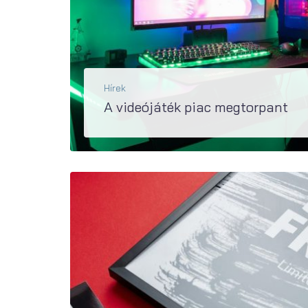
Hírek
A videójáték piac megtorpant
A videójátékosok éves költése 2024-ben körülbelül 100 milliárd forint volt, ami megegyezik az előző évi eredményekkel, tehát a piac összesítésben
BŐVEBBEN