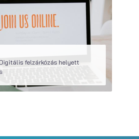
Digitális felzárkózás helyett
s
ások (kkv-k) digitalizációjának szintjét. A főindex értéke százas skálán mérve 40...