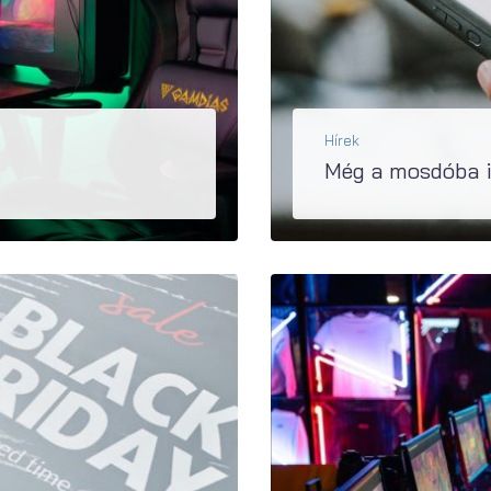
Hírek
Még a mosdóba i
 nem növekedett. Egyes részpiacok viszont...
A videójátékokról sokaknak a gyerekek jutnak eszébe, pedig felnőtt korban is ugyanolyan népszerű ho
BŐVEBBEN