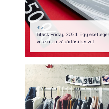
Hírek
Black Friday 2024: Egy esetlege
veszi el a vásárlási kedvet
A Black Friday népszerűsége Magyarországon továbbra is töretlen: a 18-79 éves felnőtt lakosság 94 százaléka hallott már róla, és idén a felnőtt lakosság közel fele...
BŐVEBBEN