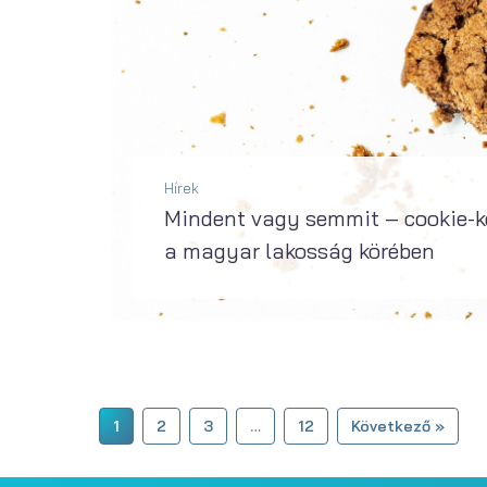
Hírek
Mindent vagy semmit – cookie-ke
a magyar lakosság körében
2024. február 17-től minden digitális szolgáltatónak (például piactér, közösségi oldal, tartalommegosztó platform, alkalmazás-áruház, utazási és szállásplatform) az új digitális szolgáltatásokról szóló rendelet szerint kell kezelnie...
BŐVEBBEN
1
2
3
…
12
Következő »