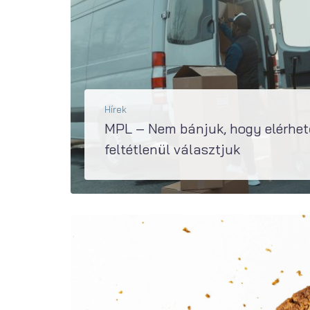
Hírek
MPL – Nem bánjuk, hogy elérhe
feltétlenül választjuk
A webáruházak 2024. március 28-tól kötelesek a Magyar Posta kézbesítési szolgáltatásait (is) elérhetővé tenni a vásárlóik számára. A Reacty Digital áprilisi felmérése alapj
BŐVEBBEN