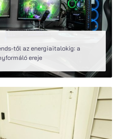
nds-től az energiaitalokig: a
yformáló ereje
lentős lehetőségeket kínál a nem gaming szektorok számára is a fiatalok megszólításában. A YouTube, a...