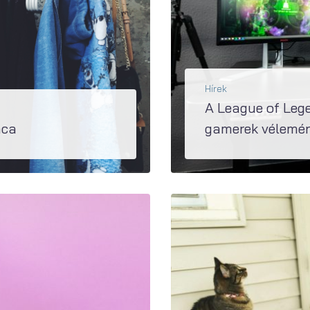
Hírek
A League of Lege
aca
gamerek vélemén
cát vizsgáló kutatásából kiderült, hogy itt is van...
A gamerek száma évről évre emelkedik Magyarországon, ami marketing szempontból je
BŐVEBBEN