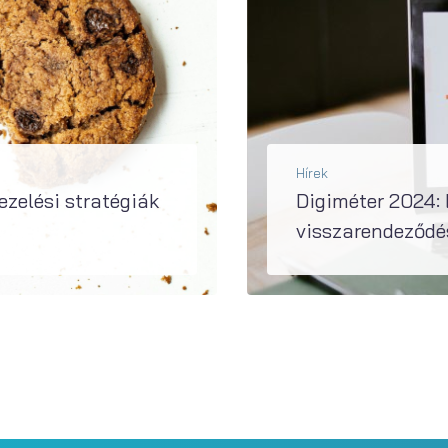
Hírek
zelési stratégiák
Digiméter 2024: 
visszarendeződé
A Digiméter 2020, 2021 és 2022 után immár negyedik alkalommal mérte fel a hazai kis- és középvállalkoz
BŐVEBBEN