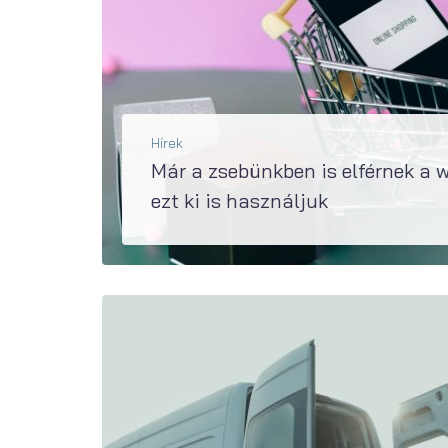
Hírek
Már a zsebünkben is elférnek a 
ezt ki is használjuk
Az okostelefonok szerepe évről évre egyre kiemelkedőbb az online vásárlások során – többek között ez derült ki a Reacty Digital átfogó éves e-kereskedelmi felméréséből, mely...
BŐVEBBEN