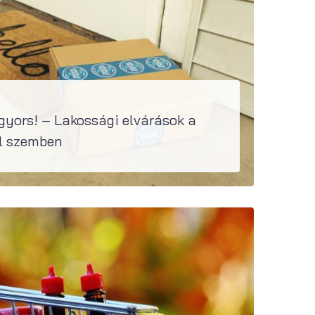
gyors! – Lakossági elvárások a
l szemben
 Digital 18-79 éves...