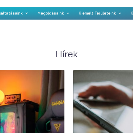
áltatásaink
Megoldásaink
Kiemelt Területeink
K
Hírek