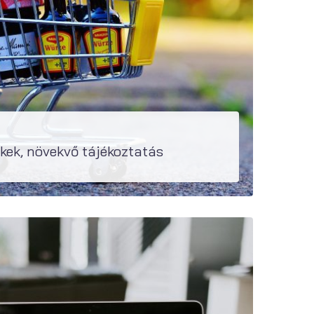
kek, növekvő tájékoztatás
gy figyelemfelhívó tájékoztatást adjanak a vásárlóknak, amennyiben az általuk kínált előrecsomagolt termékek kiszerelése csökkent a gyártó...