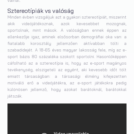
válhat.
Sztereotípiák vs valóság
Minden évben vizsgáljuk azt a gyakori sztereotípiát, miszerint
akik videójátékoznak, azok kevesebbet mozognak,
sportolnak, mint mások. A valóságban ennek éppen az
ellenkezője igaz, aminek elsősorban demográfiai oka van: a
fiatalabb korosztály jellemzően aktívabban tölti a
szabadidejét. A 18-65 éves magyar lakosság fele, míg az e-
sport bázis 80 százaléka szokott sportolni. Hasonlóképpen
cáfolható az a sztereotípia is, hogy az e-sport magányos
tevékenység, elszigeteli az egyént, aki kevesebb időt tölt
emiatt társaságban: a társasági élmény kifejezetten
motiváló erő a videójátékra, az e-sport játékokra pedig
különösen jellemző, hogy azokat barátoknál, barátokkal
játszák.