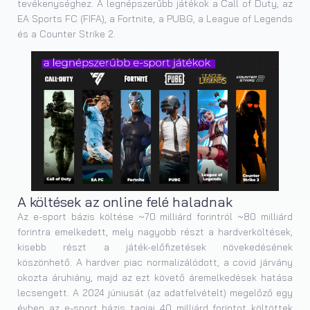
tevékenységhez. A legnépszerűbb játékok a Call of Duty, az
EA Sports FC (FIFA), a Fortnite, a PUBG, a League of Legends
és a Counter Strike 2.
A költések az online felé haladnak
Az e-sport bázis költése ~70 milliárd forintról ~80 milliárd
forintra emelkedett, mely nagyobb részt a hardverköltések,
kisebb részt a játék-előfizetések növekedésének
köszönhető. A hardver piac normalizálódott, a covid járvány
okozta áruhiány, majd az ezt követő áremelkedések hatása
lecsengett. A 2024 júniusát (az adatfelvételt) megelőző egy
évben az e-sport bázis tagjai 40 milliárd forintot költöttek