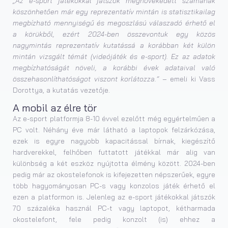
„Az e-sport játékokkal játszók megnövekedett számának
köszönhetően már egy reprezentatív mintán is statisztikailag
megbízható mennyiségű és megoszlású válaszadó érhető el
a körükből, ezért 2024-ben összevontuk egy közös
nagymintás reprezentatív kutatássá a korábban két külön
mintán vizsgált témát (videójáték és e-sport). Ez az adatok
megbízhatóságát növeli, a korábbi évek adataival való
összehasonlíthatóságot viszont korlátozza.”
– emeli ki Vass
Dorottya, a kutatás vezetője.
A mobil az élre tör
Az e-sport platformja 8-10 évvel ezelőtt még egyértelműen a
PC volt. Néhány éve már látható a laptopok felzárkózása,
ezek is egyre nagyobb kapacitással bírnak, kiegészítő
hardverekkel, felhőben futtatott játékkal már alig van
különbség a két eszköz nyújtotta élmény között. 2024-ben
pedig már az okostelefonok is kifejezetten népszerűek, egyre
több hagyományosan PC-s vagy konzolos játék érhető el
ezen a platformon is. Jelenleg az e-sport játékokkal játszók
70 százaléka használ PC-t vagy laptopot, kétharmada
okostelefont, fele pedig konzolt (is) ehhez a