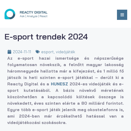
E-sport trendek 2024
2024-11-11
esport
,
videójáték
Az e-sport hazai ismertsége és népszerűsége
folyamatosan növekszik, a felnőtt magyar lakosság
háromnegyede hallotta már a kifejezést, és 1 millió fő
játszik is heti szinten e-sport játékkal – derült ki a
Reacty Digital és a
HUNESZ
2024-es videójáték és e-
sport kutatásából. A bázis növekvő méretének
köszönhetően a kapcsolódó költések összege is
növekedett, éves szinten elérte a 80 milliárd forintot.
Egyre több e-sport játék jelenik meg okostelefonra is,
ami 2024-ben már érzékelhető hatással van a
videójátékozási szokásokra.