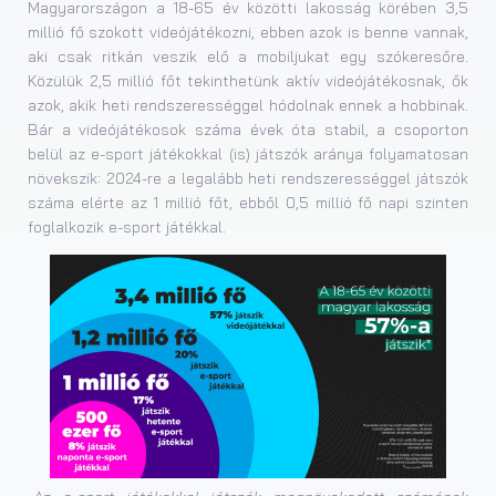
Magyarországon a 18-65 év közötti lakosság körében 3,5
millió fő szokott videójátékozni, ebben azok is benne vannak,
aki csak ritkán veszik elő a mobiljukat egy szókeresőre.
Közülük 2,5 millió főt tekinthetünk aktív videójátékosnak, ők
azok, akik heti rendszerességgel hódolnak ennek a hobbinak.
Bár a videójátékosok száma évek óta stabil, a csoporton
belül az e-sport játékokkal (is) játszók aránya folyamatosan
növekszik: 2024-re a legalább heti rendszerességgel játszók
száma elérte az 1 millió főt, ebből 0,5 millió fő napi szinten
foglalkozik e-sport játékkal.