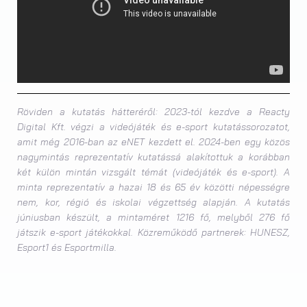
Röviden a kutatás hátteréről: 2023-tól kezdve a Reacty
Digital Kft. végzi a videójáték és e-sport kutatássorozatot,
amit még 2016-ban az eNET kezdett el. 2024-ben egy közös
nagymintás reprezentatív kutatássá alakítottuk a korábban
két külön mintán vizsgált témát (videójáték és e-sport). A
minta reprezentatív a hazai 18 és 65 év közötti népességre
nem, kor, régió és iskolai végzettség alapján. A kutatás
júniusban készült, a mintaméret 1216 fő, melyből 276 fő
játszik e-sport játékokkal. Közreműködő partnerek: HUNESZ,
Esport1 és Esportmilla.