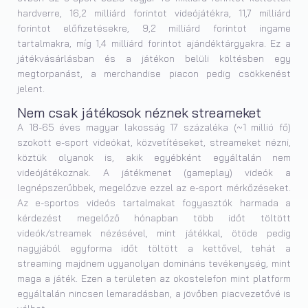
hardverre, 16,2 milliárd forintot videójátékra, 11,7 milliárd
forintot előfizetésekre, 9,2 milliárd forintot ingame
tartalmakra, míg 1,4 milliárd forintot ajándéktárgyakra. Ez a
játékvásárlásban és a játékon belüli költésben egy
megtorpanást, a merchandise piacon pedig csökkenést
jelent.
Nem csak játékosok néznek streameket
A 18-65 éves magyar lakosság 17 százaléka (~1 millió fő)
szokott e-sport videókat, közvetítéseket, streameket nézni,
köztük olyanok is, akik egyébként egyáltalán nem
videójátékoznak. A játékmenet (gameplay) videók a
legnépszerűbbek, megelőzve ezzel az e-sport mérkőzéseket.
Az e-sportos videós tartalmakat fogyasztók harmada a
kérdezést megelőző hónapban több időt töltött
videók/streamek nézésével, mint játékkal, ötöde pedig
nagyjából egyforma időt töltött a kettővel, tehát a
streaming majdnem ugyanolyan domináns tevékenység, mint
maga a játék. Ezen a területen az okostelefon mint platform
egyáltalán nincsen lemaradásban, a jövőben piacvezetővé is