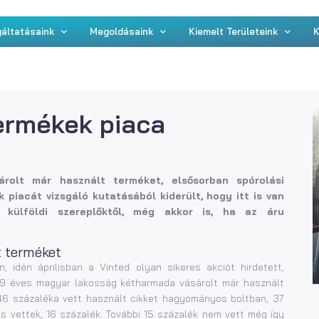
áltatásaink
Megoldásaink
Kiemelt Területeink
K
termékek piaca
rolt már használt terméket, elsősorban spórolási
 piacát vizsgáló kutatásából kiderült, hogy itt is van
a külföldi szereplőktől, még akkor is, ha az áru
t terméket
 idén áprilisban a Vinted olyan sikeres akciót hirdetett,
-79 éves magyar lakosság kétharmada vásárolt már használt
ág 46 százaléka vett használt cikket hagyományos boltban, 37
 is vettek, 16 százalék. További 15 százalék nem vett még így