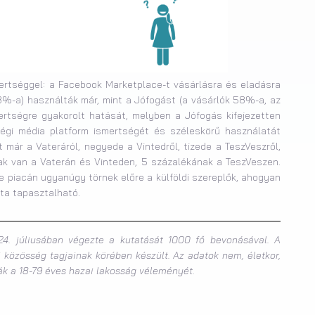
rtséggel: a Facebook Marketplace-t vásárlásra és eladásra
%-a) használták már, mint a Jófogást (a vásárlók 58%-a, az
ertségre gyakorolt hatását, melyben a Jófogás kifejezetten
égi média platform ismertségét és széleskörű használatát
t már a Vateráról, negyede a Vintedről, tizede a TeszVeszről,
ak van a Vaterán és Vinteden, 5 százalékának a TeszVeszen.
e piacán ugyanúgy törnek előre a külföldi szereplők, ahogyan
ta tapasztalható.
24. júliusában végezte a kutatását 1000 fő bevonásával. A
 közösség tagjainak körében készült. Az adatok nem, életkor,
ják a 18-79 éves hazai lakosság véleményét.