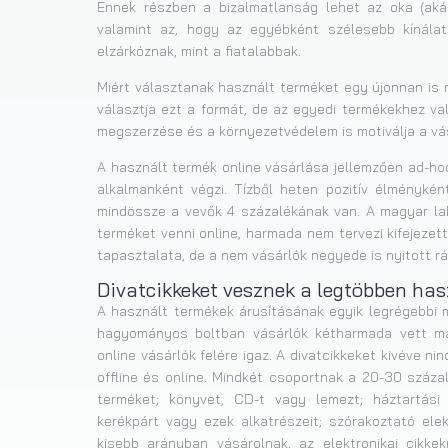
Ennek részben a bizalmatlanság lehet az oka (aká
valamint az, hogy az egyébként szélesebb kínálato
elzárkóznak, mint a fiatalabbak.
Miért választanak használt terméket egy újonnan is
választja ezt a formát, de az egyedi termékekhez va
megszerzése és a környezetvédelem is motiválja a vá
A használt termék online vásárlása jellemzően ad-h
alkalmanként végzi. Tízből heten pozitív élménykén
mindössze a vevők 4 százalékának van. A magyar la
terméket venni online, harmada nem tervezi kifejezet
tapasztalata, de a nem vásárlók negyede is nyitott rá
Divatcikkeket vesznek a legtöbben ha
A használt termékek árusításának egyik legrégebbi m
hagyományos boltban vásárlók kétharmada vett már
online vásárlók felére igaz. A divatcikkeket kivéve 
offline és online. Mindkét csoportnak a 20-30 száza
terméket; könyvet, CD-t vagy lemezt; háztartási g
kerékpárt vagy ezek alkatrészeit; szórakoztató elek
kisebb arányban vásárolnak, az elektronikai cikke