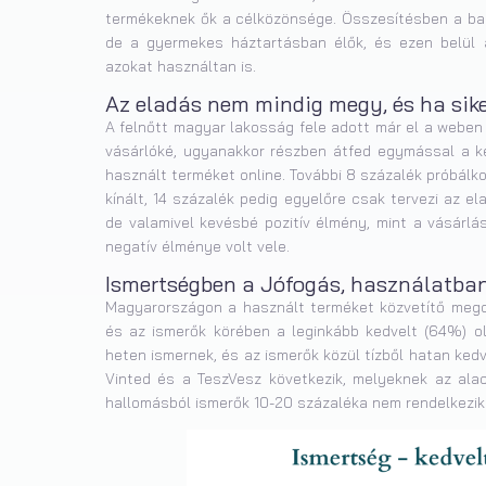
termékeknek ők a célközönsége. Összesítésben a bab
de a gyermekes háztartásban élők, és ezen belül 
azokat használtan is.
Az eladás nem mindig megy, és ha sike
A felnőtt magyar lakosság fele adott már el a weben
vásárlóké, ugyanakkor részben átfed egymással a ké
használt terméket online. További 8 százalék próbál
kínált, 14 százalék pedig egyelőre csak tervezi az 
de valamivel kevésbé pozitív élmény, mint a vásárlá
negatív élménye volt vele.
Ismertségben a Jófogás, használatban
Magyarországon a használt terméket közvetítő mego
és az ismerők körében a leginkább kedvelt (64%) ol
heten ismernek, és az ismerők közül tízből hatan kedv
Vinted és a TeszVesz következik, melyeknek az ala
hallomásból ismerők 10-20 százaléka nem rendelkezik e