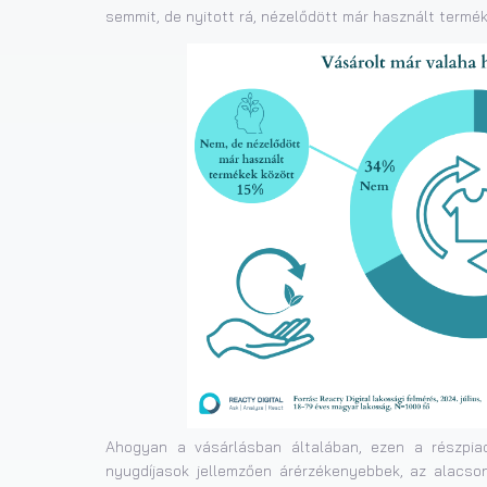
semmit, de nyitott rá, nézelődött már használt termék
Ahogyan a vásárlásban általában, ezen a részpia
nyugdíjasok jellemzően árérzékenyebbek, az alacson