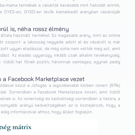
a-mama termékek a vásárlók kevesebb mint hatodát érintik,
a GYES-en, GYED-en lévők kiemelkedő arányban vásárolják
rül is, néha rossz élmény
 általa használt terméket. Ez magasabb arány, mint az online
t csoport: a lakosság negyede adott el és vásárolt is már
kozott ugyan eladással, de még soha nem vették meg azt, amit
eladást. Az eladás ugyanúgy inkább csak alkalmi tevékenység,
s: tízből hat főnek pozitív, háromnak semleges, egynek pedig
 a Facebook Marketplace vezet
ldások közül a Jófogás a legszélesebb körben ismert (81%)
dal. Sorrendben a Facebook Marketplace követi, amit tízből
elnek is. Az ismertségi és kedveltségi sorrendben a Vatera, a
csonyabb arányú kedveltségében az is közrejátszik, hogy a
lég információval ahhoz, hogy állást foglaljon.