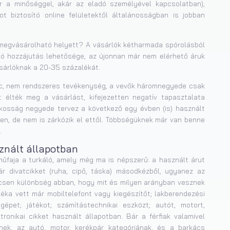
r a minőséggel, akár az eladó személyével kapcsolatban),
t biztosító online felületektől általánosságban is jobban
 megvásárolható helyett? A vásárlók kétharmada spórolásból
ló hozzájutás lehetősége, az újonnan már nem elérhető áruk
sárlóknak a 20-35 százalékát.
oc, nem rendszeres tevékenység, a vevők háromnegyede csak
t élték meg a vásárlást, kifejezetten negatív tapasztalata
kosság negyede tervez a következő egy évben (is) használt
ten, de nem is zárkózik el ettől. Többségüknek már van benne
.
sznált állapotban
űfaja a turkáló, amely még ma is népszerű: a használt árut
 divatcikket (ruha, cipő, táska) másodkézből, ugyanez az
nincsen különbség abban, hogy mit és milyen arányban vesznek
léka vett már mobiltelefont vagy kiegészítőt; lakberendezési
épet; játékot; számítástechnikai eszközt; autót, motort,
tronikai cikket használt állapotban. Bár a férfiak valamivel
knek, az autó, motor, kerékpár kategóriának, és a barkács