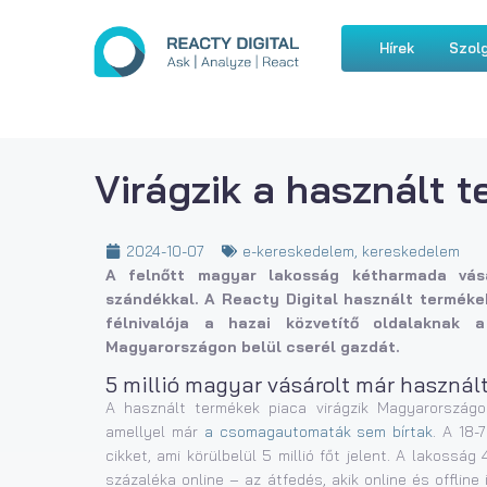
Hírek
Szolg
Virágzik a használt 
2024-10-07
e-kereskedelem
,
kereskedelem
A felnőtt magyar lakosság kétharmada vásá
szándékkal. A Reacty Digital használt termékek
félnivalója a hazai közvetítő oldalaknak 
Magyarországon belül cserél gazdát.
5 millió magyar vásárolt már használ
A használt termékek piaca virágzik Magyarországon,
amellyel már
a csomagautomaták sem bírtak
. A 18
cikket, ami körülbelül 5 millió főt jelent. A lakoss
százaléka online – az átfedés, akik online és offline