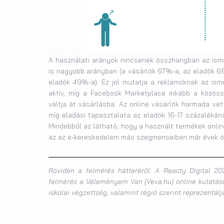
A használati arányok nincsenek összhangban az isme
is nagyobb arányban (a vásárlók 67%-a, az eladók 68
eladók 49%-a). Ez jól mutatja a reklámoknak az ism
aktív, míg a Facebook Marketplace inkább a közöss
váltja át vásárlásba. Az online vásárlók harmada vet
míg eladási tapasztalata az eladók 16-17 százalékán
Mindebből az látható, hogy a használt termékek onlin
az az e-kereskedelem más szegmenseiben már évek ó
Röviden a felmérés hátteréről: A Reacty Digital 20
felmérés a Véleményem Van (Veva.hu) online kutatási
iskolai végzettség, valamint régió szerint reprezentál