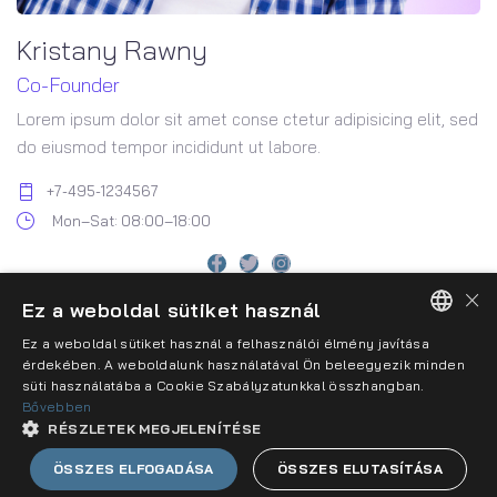
Kristany Rawny
Co-Founder
Lorem ipsum dolor sit amet conse ctetur adipisicing elit, sed
do eiusmod tempor incididunt ut labore.
+7-495-1234567
Mon–Sat: 08:00–18:00
×
Ez a weboldal sütiket használ
Ez a weboldal sütiket használ a felhasználói élmény javítása
HUNGARIAN
érdekében. A weboldalunk használatával Ön beleegyezik minden
süti használatába a Cookie Szabályzatunkkal összhangban.
Impresszum
Adatkezelési szabályzat
ENGLISH
Bővebben
RÉSZLETEK MEGJELENÍTÉSE
Cookie szabályzat
Karrier
Kapcsolat
ÖSSZES ELFOGADÁSA
ÖSSZES ELUTASÍTÁSA