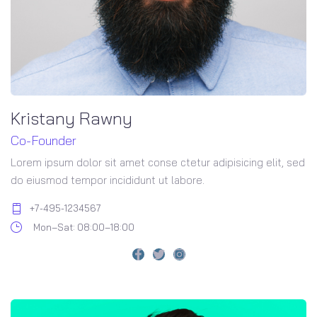
Kristany Rawny
Co-Founder
Lorem ipsum dolor sit amet conse ctetur adipisicing elit, sed
do eiusmod tempor incididunt ut labore.
+7-495-1234567
Mon–Sat: 08:00–18:00