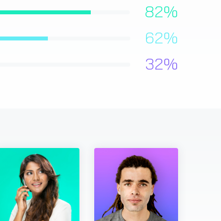
82
%
62
%
32
%