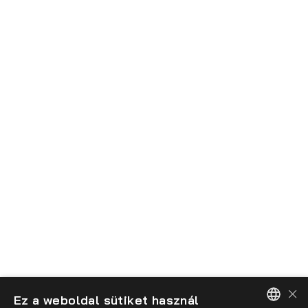
Design
0
%
Contact Info
Address: 34 Fordham Street, New York, NY 10027
Custom Support & Sale:
+7-495-1234567
Working Time: Mon–Sat: 08:00–18:00
E-mail:
info@demolink.org
×
Ez a weboldal sütiket használ