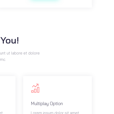
 You!
unt ut labore et dolore
amc.
Multiplay Option
et
Lorem ipsum dolor sit amet