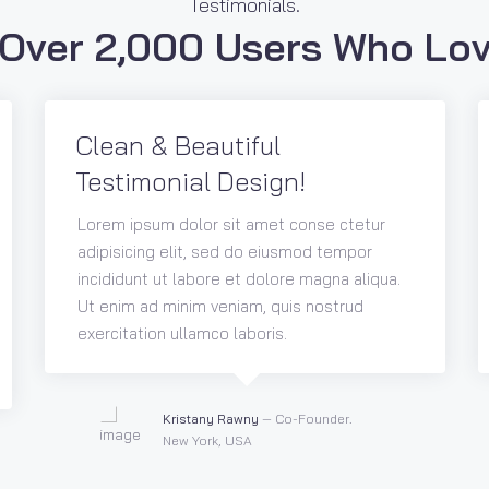
Testimonials.
 Over 2,000 Users Who Lov
Clean & Beautiful
Testimonial Design!
Lorem ipsum dolor sit amet conse ctetur
adipisicing elit, sed do eiusmod tempor
incididunt ut labore et dolore magna aliqua.
Ut enim ad minim veniam, quis nostrud
exercitation ullamco laboris.
Kristany Rawny
— Co-Founder.
New York, USA