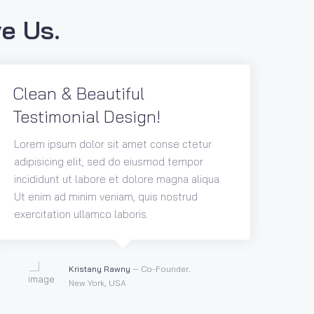
e Us.
Clean & Beautiful
Ve
Testimonial Design!
Bea
De
Lorem ipsum dolor sit amet conse ctetur
adipisicing elit, sed do eiusmod tempor
Lore
incididunt ut labore et dolore magna aliqua.
adip
Ut enim ad minim veniam, quis nostrud
inci
exercitation ullamco laboris.
Ut e
exer
Kristany Rawny
— Co-Founder.
New York, USA