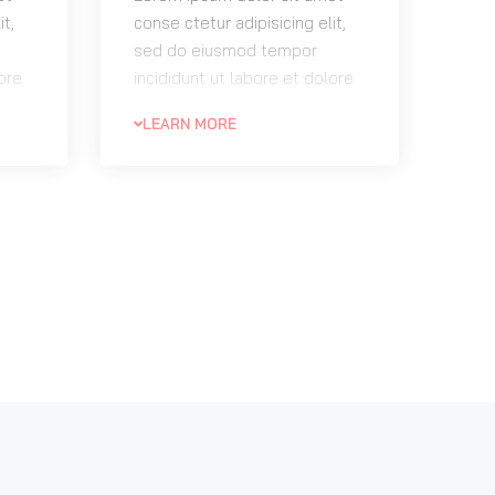
it,
conse ctetur adipisicing elit,
sed do eiusmod tempor
lore
incididunt ut labore et dolore
magna aliqua. Ut enim ad
LEARN MORE
um
minim veniam. Lorem ipsum
ur
dolor sit amet conse ctetur
adipisicing elit, sed do
.
eiusmod tempor incididun.