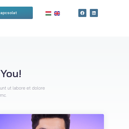
apcsolat
 You!
unt ut labore et dolore
amc.