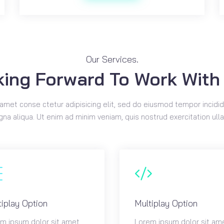
Our Services.
ing Forward To Work With
amet conse ctetur adipisicing elit, sed do eiusmod tempor incidid
na aliqua. Ut enim ad minim veniam, quis nostrud exercitation ull
tiplay Option
Multiplay Option
m ipsum dolor sit amet
Lorem ipsum dolor sit am