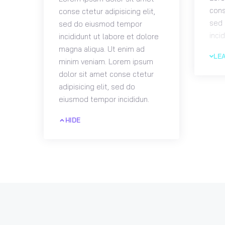
cons
conse ctetur adipisicing elit,
sed
sed do eiusmod tempor
inci
incididunt ut labore et dolore
magn
magna aliqua. Ut enim ad
LE
mini
minim veniam. Lorem ipsum
dolo
dolor sit amet conse ctetur
adip
adipisicing elit, sed do
eius
eiusmod tempor incididun.
HIDE