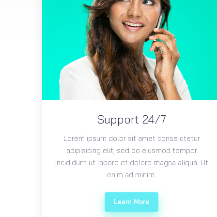
Support 24/7
Lorem ipsum dolor sit amet conse ctetur
adipisicing elit, sed do eiusmod tempor
incididunt ut labore et dolore magna aliqua. Ut
enim ad minim.
Learn More