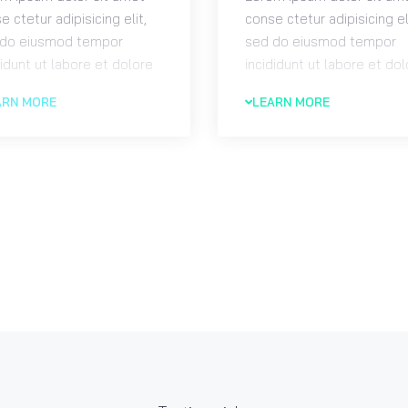
e ctetur adipisicing elit,
conse ctetur adipisicing el
 do eiusmod tempor
sed do eiusmod tempor
didunt ut labore et dolore
incididunt ut labore et do
a aliqua. Ut enim ad
magna aliqua. Ut enim ad
ARN MORE
LEARN MORE
m veniam. Lorem ipsum
minim veniam. Lorem ips
r sit amet conse ctetur
dolor sit amet conse ctet
isicing elit, sed do
adipisicing elit, sed do
mod tempor incididun.
eiusmod tempor incididun