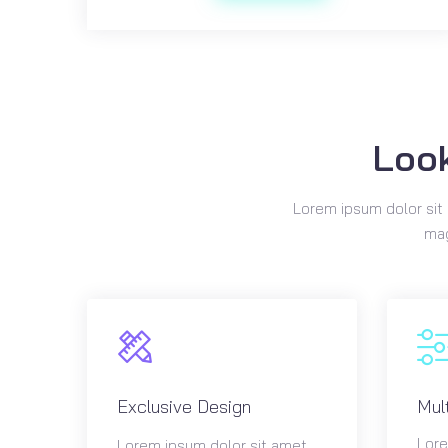
Look
Lorem ipsum dolor sit 
mag
Exclusive Design
Mul
Lore
Lorem ipsum dolor sit amet