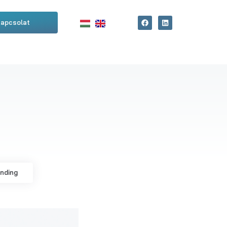
apcsolat
anding