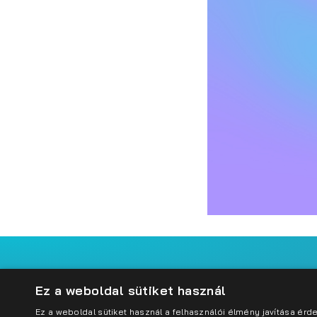
Open Data Di
Impresszum
Adatkezelési szabályzat
Cookie sz
Ez a weboldal sütiket használ
Ez a weboldal sütiket használ a felhasználói élmény javítása ér