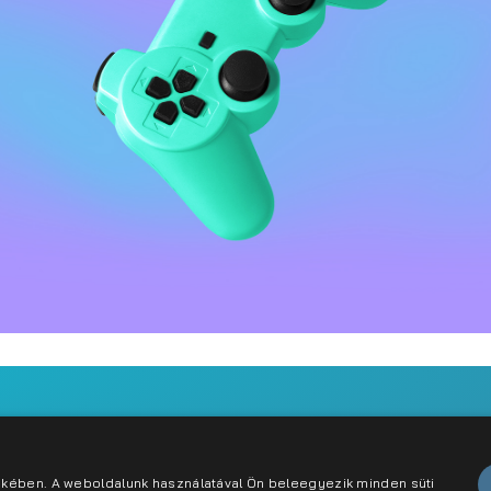
gital Market Research
abályzat
Karrier
Kapcsolat
dekében. A weboldalunk használatával Ön beleegyezik minden süti