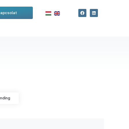
apcsolat
anding