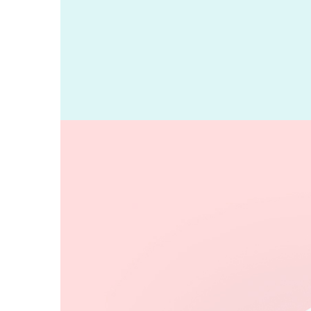
JourneyGo Travelling Agency SMM St
Open Data Digital Market Research