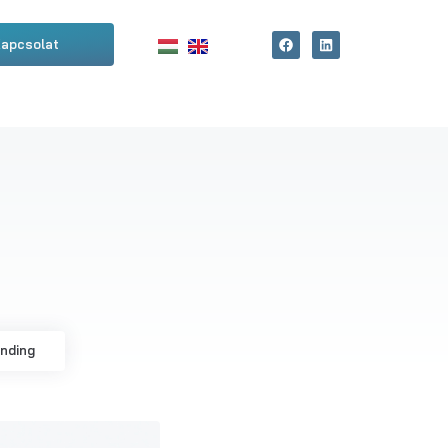
apcsolat
anding