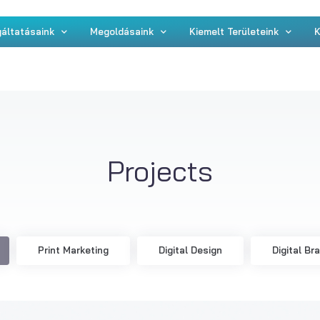
áltatásaink
Megoldásaink
Kiemelt Területeink
K
Projects
Print Marketing
Digital Design
Digital Br