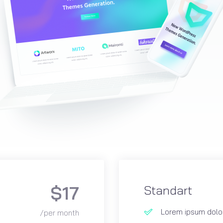
$17
Standart
Lorem ipsum dolor
/per month