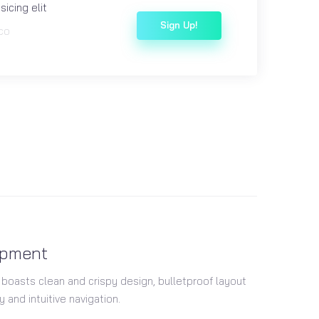
icing elit
Sign Up!
co
opment
 boasts clean and crispy design, bulletproof layout
 and intuitive navigation.