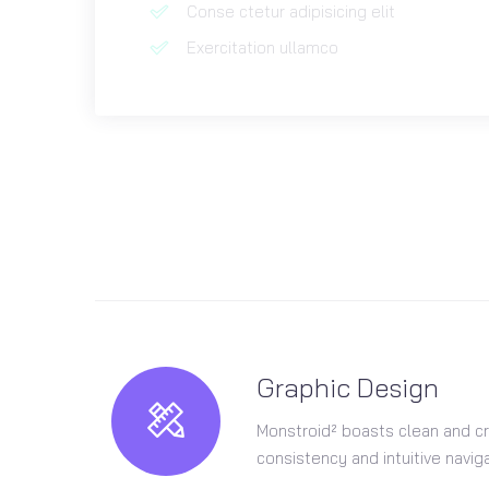
Conse ctetur adipisicing elit
Exercitation ullamco
Graphic Design
Monstroid² boasts clean and cr
consistency and intuitive naviga