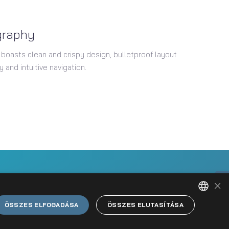
graphy
 boasts clean and crispy design, bulletproof layout
 and intuitive navigation.
×
ÖSSZES ELFOGADÁSA
ÖSSZES ELUTASÍTÁSA
HUNGARIAN