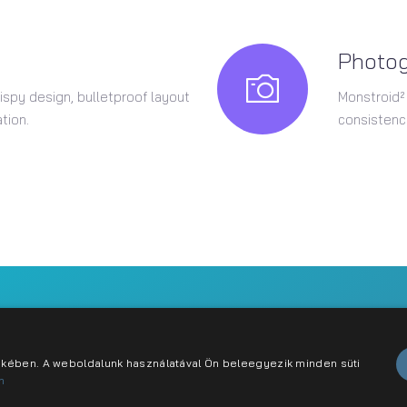
Photo
ispy design, bulletproof layout
Monstroid²
tion.
consistency
abályzat
Karrier
Kapcsolat
dekében. A weboldalunk használatával Ön beleegyezik minden süti
n