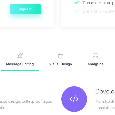
Conse ctetur adipis
Sign Up!
Exercitation ullam
Message Editing
Visual Design
Analytics
Devel
ispy design, bulletproof layout
Monstroid²
tion.
consistency