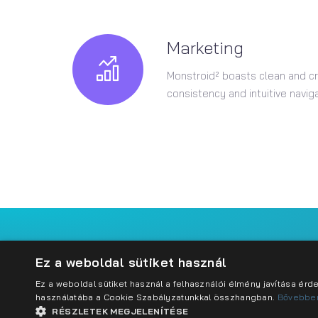
Marketing
Monstroid² boasts clean and cr
consistency and intuitive naviga
Impresszum
Adatkezelési szabályzat
Cookie sz
Ez a weboldal sütiket használ
Ez a weboldal sütiket használ a felhasználói élmény javítása ér
használatába a Cookie Szabályzatunkkal összhangban.
Bővebbe
RÉSZLETEK MEGJELENÍTÉSE