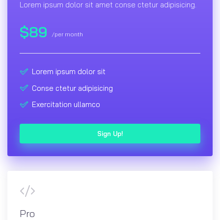
Lorem ipsum dolor sit amet conse ctetur adipisicing.
$
89
/per month
Lorem ipsum dolor sit
Conse ctetur adipisicing
Exercitation ullamco
Sign Up!
Pro