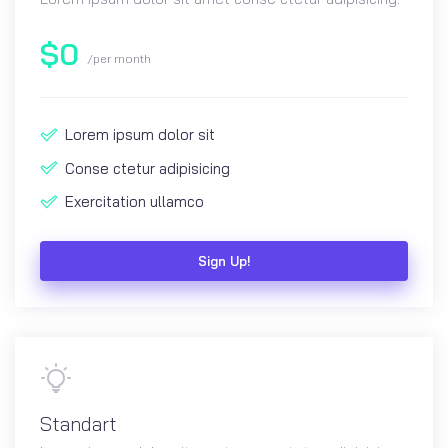
$
0
/per month
Lorem ipsum dolor sit
Conse ctetur adipisicing
Exercitation ullamco
Sign Up!
Standart