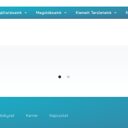
áltatásaink
Megoldásaink
Kiemelt Területeink
K
1
2
abályzat
Karrier
Kapcsolat