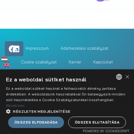
Impresszum
Adatkezelési szabályzat
Cookie szabályzat
Karrier
Kapcsolat
×
Ez a weboldal sütiket használ
Ez a weboldal sütiket használ a felhasználói élmény javítása
HUNGARIAN
érdekében. A weboldalunk használatával Ön beleegyezik minden
süti használatába a Cookie Szabályzatunkkal összhangban.
ENGLISH
Bővebben
RÉSZLETEK MEGJELENÍTÉSE
ÖSSZES ELFOGADÁSA
ÖSSZES ELUTASÍTÁSA
POWERED BY COOKIESCRIPT