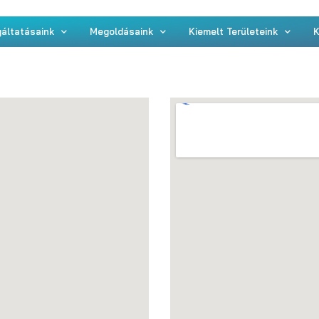
áltatásaink
Megoldásaink
Kiemelt Területeink
K