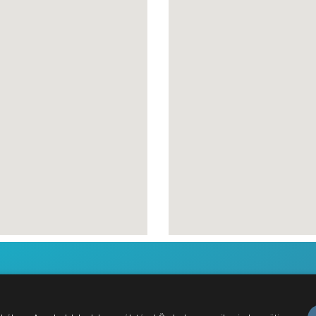
abályzat
Karrier
Kapcsolat