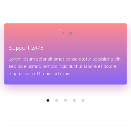
Support 24/5
Lorem ipsum dolor sit amet conse ctetur adipisicing elit,
sed do eiusmod tempor incididunt ut labore et dolore
magna aliqua. Ut enim ad minim.
1
2
3
4
5