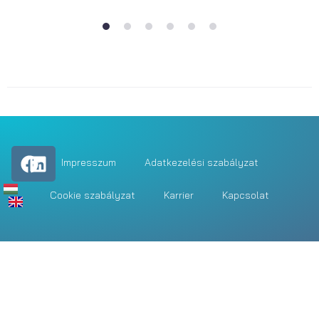
1
2
3
4
5
6
Impresszum
Adatkezelési szabályzat
Cookie szabályzat
Karrier
Kapcsolat