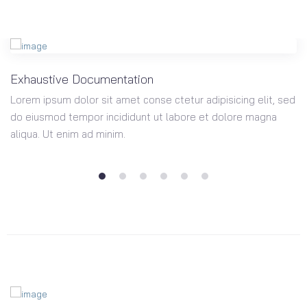
Exhaustive Documentation
Lorem ipsum dolor sit amet conse ctetur adipisicing elit, sed
do eiusmod tempor incididunt ut labore et dolore magna
aliqua. Ut enim ad minim.
1
2
3
4
5
6
Advanced Carousel