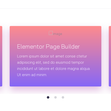
Elementor Page Builder
Lorem ipsum dolor sit amet conse ctetur
adipisicing elit, sed do eiusmod tempor
incididunt ut labore et dolore magna aliqua.
Ut enim ad minim.
1
2
3