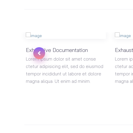
Exhaustive Documentation
Exhaust
onse
Lorem ipsum dolor sit amet conse
Lorem ip
 eiusmod
ctetur adipisicing elit, sed do eiusmod
ctetur ad
dolore
tempor incididunt ut labore et dolore
tempor i
.
magna aliqua. Ut enim ad minim.
magna al