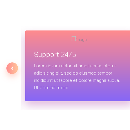
Support 24/5
Lorem ipsum dolor sit amet conse ctetur
adipisicing elit, sed do eiusmod tempor
a.
incididunt ut labore et dolore magna aliqua.
Ut enim ad minim.