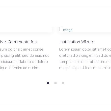
ive Documentation
Installation Wizard
sum dolor sit amet conse
Lorem ipsum dolor sit amet c
ipisicing elit, sed do eiusmod
ctetur adipisicing elit, sed do
ncididunt ut labore et dolore
tempor incididunt ut labore et
iqua. Ut enim ad minim.
magna aliqua. Ut enim ad mini
1
2
3