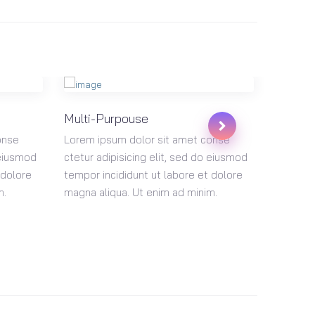
Multi-Purpouse
Install
onse
Lorem ipsum dolor sit amet conse
Lorem i
 eiusmod
ctetur adipisicing elit, sed do eiusmod
ctetur a
 dolore
tempor incididunt ut labore et dolore
tempor i
m.
magna aliqua. Ut enim ad minim.
magna al