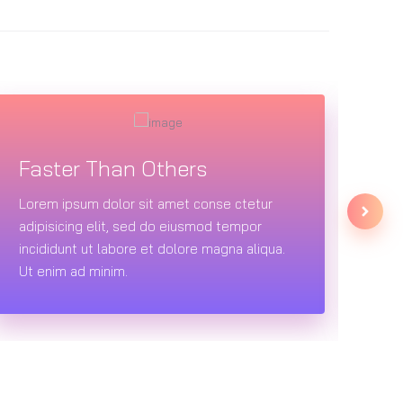
Faster Than Others
Su
Lorem ipsum dolor sit amet conse ctetur
Lor
adipisicing elit, sed do eiusmod tempor
adi
incididunt ut labore et dolore magna aliqua.
inci
Ut enim ad minim.
Ut 