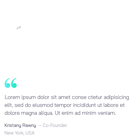
Lorem ipsum dolor sit amet conse ctetur adipisicing
Lorem ipsum dolor sit amet conse ctetur adipisicing
Lorem ipsum dolor sit amet conse ctetur adipisicing
elit, sed do eiusmod tempor incididunt ut labore et
elit, sed do eiusmod tempor incididunt ut labore et
elit, sed do eiusmod tempor incididunt ut labore et
dolore magna aliqua. Ut enim ad minim veniam.
dolore magna aliqua. Ut enim ad minim veniam.
dolore magna aliqua. Ut enim ad minim veniam.
Kristany Rawny
Kristany Rawny
Kristany Rawny
— Co-Founder.
— Co-Founder.
— Co-Founder.
New York, USA
New York, USA
New York, USA