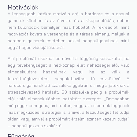
Motivációk
A legnagyobb játékra motiváló erő a hardcore és a casual
gamerek körében is az élvezet és a kikapcsolódás, ebben
nem különbözik bármilyen más hobbitól. A rekreációt, mint
motivációt követi a versengés és a társas élmény, melyek a
hardcore gamerek esetében sokkal hangsúlyosabbak, mint
egy átlagos videojátékosnál.
Ami problémát okozhat és növeli a függőség kockázatát, ha
egy tevékenységet a hétköznapi élet nehézségei elől való
elmenekülésre használnak, vagy ha az válik a
feszültséglevezetés, hangulatjavítás fő eszközévé. A
hardcore gamerek 58 százaléka gyakran éli meg a játéknak a
stresszlevezető hatását, 53 százaléka pedig a problémák
elől való elmenekülésben betöltött szerepét. „Önmagában
még egyik sem gond, ami fontos, hogy az embernek legyenek
más megküzdési stratégiái is, amivel a feszültségét fel tudja
oldani vagy amivel a problémáit érzelmi szinten kezelni tudja”
– hangsúlyozza a szakértő.
Függőség