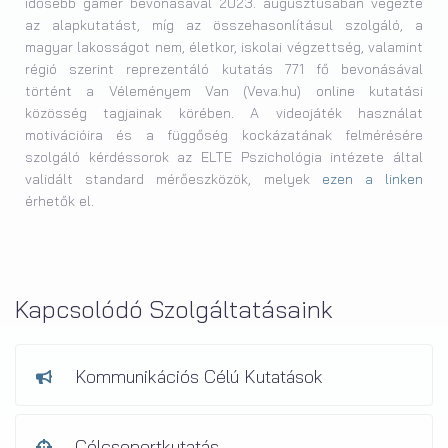
idősebb gamer bevonásával 2023. augusztusában végezte
az alapkutatást, míg az összehasonlításul szolgáló, a
magyar lakosságot nem, életkor, iskolai végzettség, valamint
régió szerint reprezentáló kutatás 771 fő bevonásával
történt a Véleményem Van (Veva.hu) online kutatási
közösség tagjainak körében. A videojáték használat
motivációira és a függőség kockázatának felmérésére
szolgáló kérdéssorok az ELTE Pszichológia intézete által
validált standard mérőeszközök, melyek
ezen a linken
érhetők el.
Kapcsolódó Szolgáltatásaink
Kommunikációs Célú Kutatások
Célcsoportkutatás