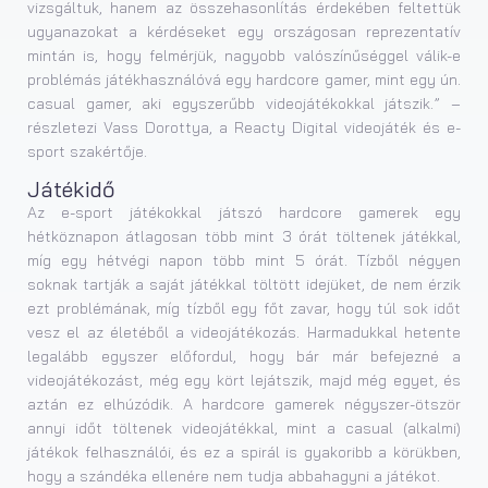
vizsgáltuk, hanem az összehasonlítás érdekében feltettük
ugyanazokat a kérdéseket egy országosan reprezentatív
mintán is, hogy felmérjük, nagyobb valószínűséggel válik-e
problémás játékhasználóvá egy hardcore gamer, mint egy ún.
casual gamer, aki egyszerűbb videojátékokkal játszik.” –
részletezi Vass Dorottya, a Reacty Digital videojáték és e-
sport szakértője.
Játékidő
Az e-sport játékokkal játszó hardcore gamerek egy
hétköznapon átlagosan több mint 3 órát töltenek játékkal,
míg egy hétvégi napon több mint 5 órát. Tízből négyen
soknak tartják a saját játékkal töltött idejüket, de nem érzik
ezt problémának, míg tízből egy főt zavar, hogy túl sok időt
vesz el az életéből a videojátékozás. Harmadukkal hetente
legalább egyszer előfordul, hogy bár már befejezné a
videojátékozást, még egy kört lejátszik, majd még egyet, és
aztán ez elhúzódik. A hardcore gamerek négyszer-ötször
annyi időt töltenek videojátékkal, mint a casual (alkalmi)
játékok felhasználói, és ez a spirál is gyakoribb a körükben,
hogy a szándéka ellenére nem tudja abbahagyni a játékot.