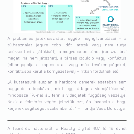
A problémás játékhasználat egyéb megnyilvánulásai – a
túlhasználat (egyre több időt játszik vagy nem tudja
csökkenteni a játékidőt), a megvonásos tünet (rosszul érzi
magát, ha nem játszhat), a társas izoláció vagy konfliktus
(elhanyagolja a kapcsolatait vagy más tevékenységeket,
konfliktusba kerül a környezetével) – ritkán fordulnak elő.
„A kutatásunk alapján a hardcore gamerek esetében sem
nagyobb a kockázat, mint egy átlagos videojátékosnál,
mindössze 1%-nál áll fenn a videojáték függőség veszélye.
Nekik a felmérés végén jeleztük ezt, és javasoltuk, hogy
kérjenek segítséget szakembertől.” – mondja Vass Dorottya.
A felmérés hátteréről: a Reacty Digital 487 fő 16 évnél