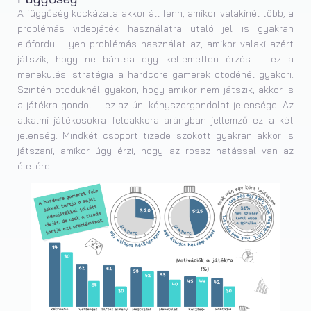
A függőség kockázata akkor áll fenn, amikor valakinél több, a
problémás videojáték használatra utaló jel is gyakran
előfordul. Ilyen problémás használat az, amikor valaki azért
játszik, hogy ne bántsa egy kellemetlen érzés – ez a
menekülési stratégia a hardcore gamerek ötödénél gyakori.
Szintén ötödüknél gyakori, hogy amikor nem játszik, akkor is
a játékra gondol – ez az ún. kényszergondolat jelensége. Az
alkalmi játékosokra feleakkora arányban jellemző ez a két
jelenség. Mindkét csoport tizede szokott gyakran akkor is
játszani, amikor úgy érzi, hogy az rossz hatással van az
életére.