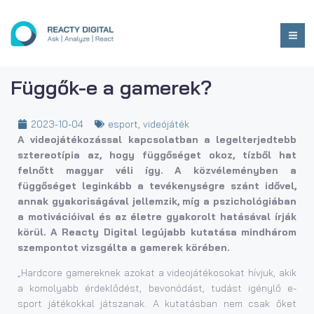
Függők-e a gamerek?
2023-10-04
esport
,
videójáték
A videojátékozással kapcsolatban a legelterjedtebb
sztereotípia az, hogy függőséget okoz, tízből hat
felnőtt magyar véli így. A közvéleményben a
függőséget leginkább a tevékenységre szánt idővel,
annak gyakoriságával jellemzik, míg a pszichológiában
a motivációival és az életre gyakorolt hatásával írják
körül. A Reacty Digital legújabb kutatása mindhárom
szempontot vizsgálta a gamerek körében.
„Hardcore gamereknek azokat a videojátékosokat hívjuk, akik
a komolyabb érdeklődést, bevonódást, tudást igénylő e-
sport játékokkal játszanak. A kutatásban nem csak őket