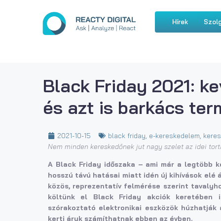
Hírek
Szolg
Black Friday 2021: k
és azt is barkács te
2021-10-15
black friday
,
e-kereskedelem
,
kere
Nem minden kereskedőnek jut nagy szelet az idei tort
A Black Friday időszaka – ami már a legtöbb ke
hosszú távú hatásai miatt idén új kihívások elé 
közös, reprezentatív felmérése szerint tavalyh
költünk el Black Friday akciók keretében 
szórakoztató elektronikai eszközök húzhatják 
kerti áruk számíthatnak ebben az évben.