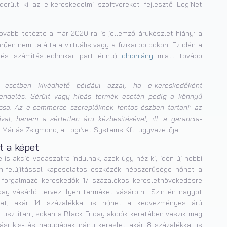
erült ki az e-kereskedelmi szoftvereket fejlesztő LogiNet
vább tetézte a már 2020-ra is jellemző árukészlet hiány: a
űen nem találta a virtuális vagy a fizikai polcokon. Ez idén a
 és számítástechnikai ipart érintő
chiphiány
miatt tovább
 esetben kivédhető például azzal, ha e-kereskedőként
rendelés. Sérült vagy hibás termék esetén pedig a könnyű
lcsa. Az e-commerce szereplőknek fontos észben tartani: az
, hanem a sértetlen áru kézbesítésével, ill. a garancia-
áriás Zsigmond, a LogiNet Systems Kft. ügyvezetője.
t a képet
 is akció vadászatra indulnak, azok úgy néz ki, idén új hobbi
n-felújítással kapcsolatos eszközök népszerűsége nőhet a
 forgalmazó kereskedők 17 százalékos keresletnövekedésre
ay vásárló tervez ilyen terméket vásárolni. Szintén nagyot
slet, akár 14 százalékkal is nőhet a kedvezményes árú
 tisztítani, sokan a Black Friday akciók keretében veszik meg
ási kis- és nagygépek iránti kereslet akár 8 százalékkal is