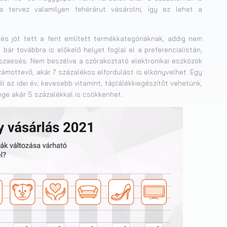
a tervez valamilyen fehérárut vásárolni, így ez lehet a
és jót tett a fent említett termékkategóriáknak, addig nem
bár továbbra is előkelő helyet foglal el a preferencialistán,
sszaesés. Nem beszélve a szórakoztató elektronikai eszközök
számottevő, akár 7 százalékos elfordulást is elkönyvelhet. Egy
z idei év; kevesebb vitamint, táplálékkiegészítőt vehetünk,
ge akár 5 százalékkal is csökkenhet.