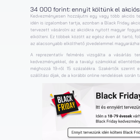
34 000 forint: ennyit költünk el akció
Kedvezményesen hozzájutni egy vagy több akciós te
idén is izgalomban tartja, azonban a Black Friday akc
tervezett vásárolni az akciókra nyitott magyar fogya
elkölteni. Ez többek között az egész éven át tartó, 
az alacsonyabb elkölthető jövedelemmel magyarázható
A reprezentatív felmérés vizsgálta a vásárlás te
kedvezményekkel, de a tavalyi számokkal ellentétbe
méghozzá 19-ről 15 százalékra. Szakértők szerint 
szállítási díjak, de a korábbi online rendelések során 