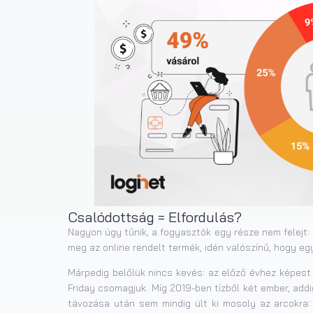
Csalódottság = Elfordulás?
Nagyon úgy tűnik, a fogyasztók egy része nem felejt: 
meg az online rendelt termék, idén valószínű, hogy eg
Márpedig belőlük nincs kevés: az előző évhez képest
Friday csomagjuk. Míg 2019-ben tízből két ember, add
távozása után sem mindig ült ki mosoly az arcokra