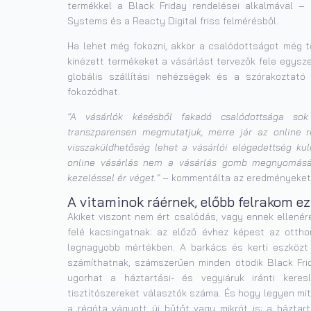
termékkel a Black Friday rendelései alkalmával – d
Systems és a Reacty Digital friss felmérésből.
Ha lehet még fokozni, akkor a csalódottságot még to
kinézett termékeket a vásárlást tervezők fele egyszer
globális szállítási nehézségek és a szórakoztató
fokozódhat.
“A vásárlók késésből fakadó csalódottsága sok
transzparensen megmutatjuk, merre jár az online 
visszaküldhetőség lehet a vásárlói elégedettség ku
online vásárlás nem a vásárlás gomb megnyomásával
kezeléssel ér véget.” –
kommentálta az eredményeket M
A vitaminok ráérnek, előbb felrakom ez
Akiket viszont nem ért csalódás, vagy ennek ellenére
felé kacsingatnak: az előző évhez képest az ottho
legnagyobb mértékben. A barkács és kerti eszközt
számíthatnak, számszerűen minden ötödik Black Frid
ugorhat a háztartási- és vegyiáruk iránti kere
tisztítószereket választók száma. És hogy legyen mit
a régóta vágyott új hűtőt vagy mikrót is: a háztart