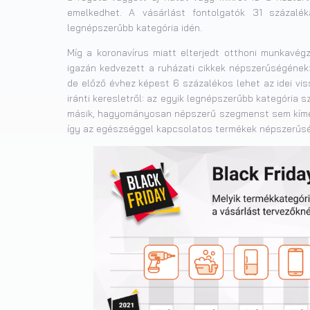
emelkedhet. A vásárlást fontolgatók 31 százalék
legnépszerűbb kategória idén.
Míg a koronavírus miatt elterjedt otthoni munkavégz
igazán kedvezett a ruházati cikkek népszerűségének: 
de előző évhez képest 6 százalékos lehet az idei vi
iránti keresletről: az egyik legnépszerűbb kategória 
másik, hagyományosan népszerű szegmenst sem kímél a
így az egészséggel kapcsolatos termékek népszerűsé