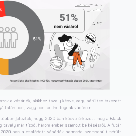
azok a vásárlók, akikhez tavaly késve, vagy sérülten érkezett
yáltalán nem, vagy nem online fognak vásárolni.
 többen jelezték, hogy 2020-ban késve érkezett meg a Black
ig tavaly már tízből három ember számolt be késésről. A futár
: 2020-ban a csalódott vásárlók harmada szembesült sérült