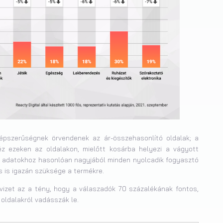
épszerűségnek örvendenek az ár-összehasonlító oldalak; a
éz ezeken az oldalakon, mielőtt kosárba helyezi a vágyott
lyi adatokhoz hasonlóan nagyjából minden nyolcadik fogyasztó
cs is igazán szüksége a termékre.
vizet az a tény, hogy a válaszadók 70 százalékának fontos,
oldalakról vadásszák le.