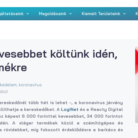
áltatásaink
Megoldásaink
Kiemelt Területeink
K
evesebbet költünk idén,
rmékre
skedelem
,
koronavírus
ából
reskedőnél több hét is lehet -, a koronavírus járvány
állíthatja a kereskedőket. A
LogiNet
és a Reacty Digital
oz képest 6 000 forinttal kevesebbet, 34 000 forintot
idén. A sláger termékek közül a számítógépes és
a rövidebbet, míg fokozott érdeklődésre a barkács és