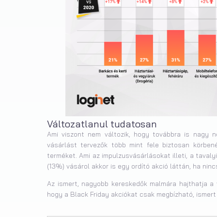
Változatlanul tudatosan
Ami viszont nem változik, hogy továbbra is nagy n
vásárlást tervezők több mint fele biztosan körben
terméket. Ami az impulzusvásárlásokat illeti, a tava
(13%) vásárol akkor is egy ordító akció láttán, ha nin
Az ismert, nagyobb kereskedők malmára hajthatja a 
hogy a Black Friday akciókat csak megbízható, ismert 