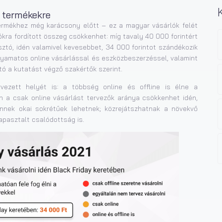
s termékekre
rmékhez még karácsony előtt – ez a magyar vásárlók felét
iókra fordított összeg csökkenhet: míg tavaly 40 000 forintért
sztó, idén valamivel kevesebbet, 34 000 forintot szándékozik
folyamatos online vásárlással és eszközbeszerzéssel, valamint
 a kutatást végző szakértők szerint.
rvezett helyét is: a többség online és offline is élne a
n a csak online vásárlást tervezők aránya csökkenhet idén,
ennek okai sokrétűek lehetnek; közrejátszhatnak a növekvő
tapasztalt csalódottság is.