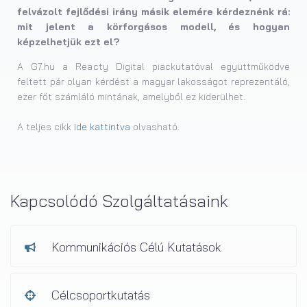
felvázolt fejlődési irány másik elemére kérdeznénk rá:
mit jelent a körforgásos modell, és hogyan
képzelhetjük ezt el?
A G7.hu a Reacty Digital piackutatóval együttműködve
feltett pár olyan kérdést a magyar lakosságot reprezentáló,
ezer főt számláló mintának, amelyből ez kiderülhet.
A teljes cikk
ide kattintva
olvasható.
Kapcsolódó Szolgáltatásaink
Kommunikációs Célú Kutatások
Célcsoportkutatás