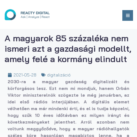
A magyarok 85 százaléka nem
ismeri azt a gazdasági modellt,
amely felé a kormány elindult
2021-05-28
digitalizáció
2030-ra a magyar gazdaság digitalizált és
körforgásos lesz. Ezt nem mi mondjuk, hanem Orbán
Viktor miniszterelnök szögezte le még januárban, az
idei első rádiós interjújában. A digitális elemet
vélhetően ma már mindenki érti, és el is tudja képzelni,
hogy szűk 10 éves időtávban ez milyen irányt és
következményeket jelenthet. Arról azonban nem
voltunk meggyőződve, hogy a magyar rádióhallgatók
széles köre hasonlóan magabiztos lenne, ha a