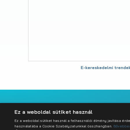
E-kereskedelmi trende
Impresszum
Adatkezelési szabályzat
Cookie sz
Ez a weboldal sütiket használ
Ez a weboldal sütiket használ a felhasználói élmény javítása ér
használatába a Cookie Szabályzatunkkal összhangban.
Bővebbe