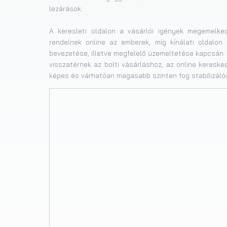
lezárások.
A keresleti oldalon a vásárlói igények megemelke
rendelnek online az emberek, míg kínálati oldalon
bevezetése, illetve megfelelő üzemeltetése kapcsán. 
visszatérnek az bolti vásárláshoz, az online keresk
képes és várhatóan magasabb szinten fog stabilizálód