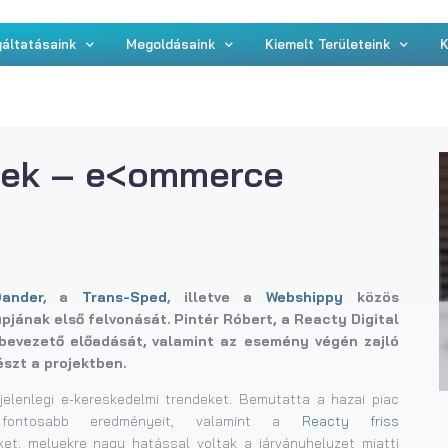
áltatásaink
Megoldásaink
Kiemelt Területeink
K
dek – e<ommerce
ander
, a
Trans-Sped
, illetve a
Webshippy
közös
jának első felvonását. Pintér Róbert, a Reacty Digital
 bevezető előadását, valamint az esemény végén zajló
szt a projektben.
jelenlegi e-kereskedelmi trendeket. Bemutatta a hazai piac
s fontosabb eredményeit, valamint a
Reacty friss
ket, melyekre nagy hatással voltak a járványhelyzet miatti