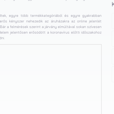
dtek, egyre több termékkategóriából és egyre gyakrabban
 erős kényszer nehezedik az áruházakra az online jelenlét
Bár a felmérések szerint a járvány elmúltával sokan szívesen
edelem jelentősen erősödött a koronavírus előtti időszakohoz
ni.