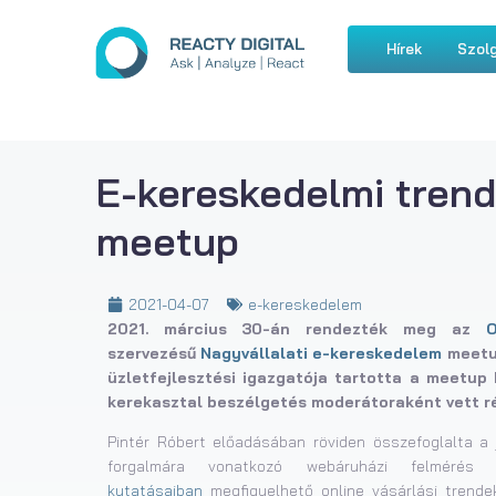
Hírek
Szolg
E-kereskedelmi tren
meetup
2021-04-07
e-kereskedelem
2021. március 30-án rendezték meg az
O
szervezésű
Nagyvállalati e-kereskedelem
meetup
üzletfejlesztési igazgatója tartotta a meetup
kerekasztal beszélgetés moderátoraként vett ré
Pintér Róbert előadásában röviden összefoglalta a 
forgalmára vonatkozó webáruházi felméré
kutatásaiban
megfigyelhető online vásárlási trende