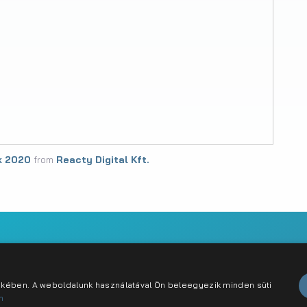
k 2020
from
Reacty Digital Kft.
abályzat
Karrier
Kapcsolat
dekében. A weboldalunk használatával Ön beleegyezik minden süti
n