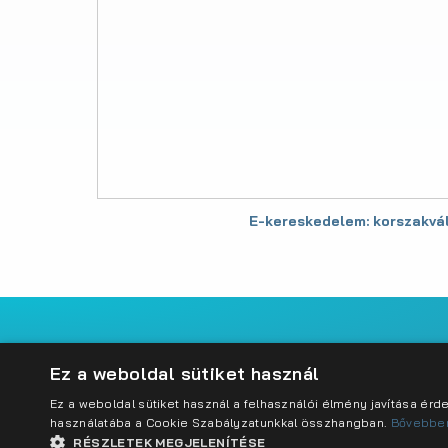
E-kereskedelem: korszakvál
Impresszum
Adatkezelési szabályzat
Cookie sz
Ez a weboldal sütiket használ
Ez a weboldal sütiket használ a felhasználói élmény javítása ér
használatába a Cookie Szabályzatunkkal összhangban.
Bővebbe
RÉSZLETEK MEGJELENÍTÉSE