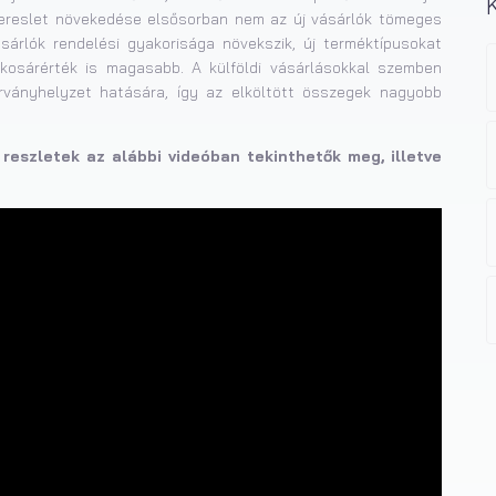
 kereslet növekedése elsősorban nem az új vásárlók tömeges
sárlók rendelési gyakorisága növekszik, új terméktípusokat
os kosárérték is magasabb. A külföldi vásárlásokkal szemben
rványhelyzet hatására, így az elköltött összegek nagyobb
reszletek az alábbi videóban tekinthetők meg, illetve