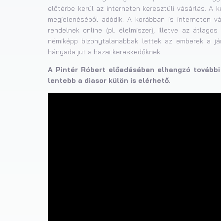
előtérbe kerül az interneten keresztüli vásárlás. A
megjelenéséből adódik. A korábban is interneten vá
rendelnek online (pl. élelmiszer), illetve az átlag
némiképp bizonytalanabbak lettek az emberek a já
hányada jut a hazai kereskedőknek.
A Pintér Róbert előadásában elhangzó további 
lentebb a diasor külön is elérhető.