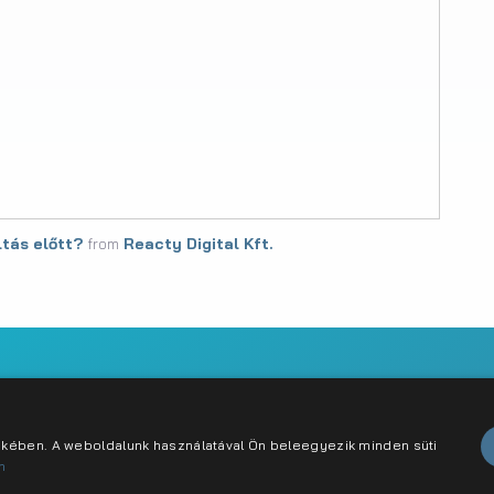
tás előtt?
from
Reacty Digital Kft.
abályzat
Karrier
Kapcsolat
dekében. A weboldalunk használatával Ön beleegyezik minden süti
n