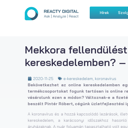
Hírek
Szolg
Mekkora fellendülést
kereskedelemben? –
2020-11-25
e-kereskedelem
,
koronavírus
Bekövetkezhet az online kereskedelemben egy
termékcsoportokat fogunk tartósan is online re
vásárolunk ezen a módon? Változnak-e a fizetés
beszélt Pintér Róbert, cégünk üzletfejlesztési 
A koronavírus és a hozzá kapcsolódó lezárások, illet
kereskedelem, a karácsonyi időszakhoz hasonló
áruházaknak. A nyár folyamán tapasztalható volt egyf