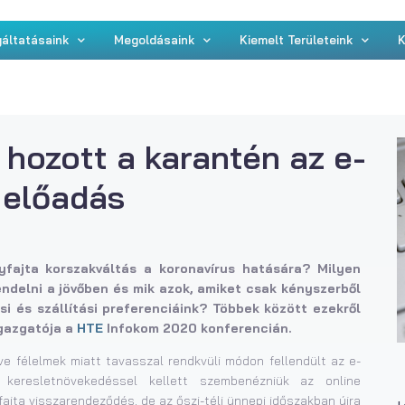
áltatásaink
Megoldásaink
Kiemelt Területeink
K
 hozott a karantén az e-
 előadás
fajta korszakváltás a koronavírus hatására? Milyen
ndelni a jövőben és mik azok, amiket csak kényszerből
i és szállítási preferenciáink? Többek között ezekről
igazgatója a
HTE
Infokom 2020 konferencián.
ve félelmek miatt tavasszal rendkvüli módon fellendült az e-
 keresletnövekedéssel kellett szembenézniük az online
ajta visszarendeződés, de az őszi-téli ünnepi időszakban újra