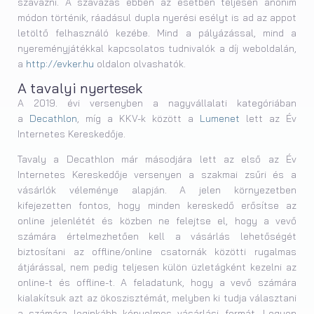
szavazni. A szavazás ebben az esetben teljesen anonim
módon történik, ráadásul dupla nyerési esélyt is ad az appot
letöltő felhasználó kezébe. Mind a pályázással, mind a
nyereményjátékkal kapcsolatos tudnivalók a díj weboldalán,
a
http://evker.hu
oldalon olvashatók.
A tavalyi nyertesek
A 2019. évi versenyben a nagyvállalati kategóriában
a
Decathlon
, míg a KKV-k között a
Lumenet
lett az Év
Internetes Kereskedője.
Tavaly a Decathlon már másodjára lett az első az Év
Internetes Kereskedője versenyen a szakmai zsűri és a
vásárlók véleménye alapján. A jelen környezetben
kifejezetten fontos, hogy minden kereskedő erősítse az
online jelenlétét és közben ne felejtse el, hogy a vevő
számára értelmezhetően kell a vásárlás lehetőségét
biztosítani az offline/online csatornák közötti rugalmas
átjárással, nem pedig teljesen külön üzletágként kezelni az
online-t és offline-t. A feladatunk, hogy a vevő számára
kialakítsuk azt az ökoszisztémát, melyben ki tudja választani
a számára leginkább kényelmes vásárlási formát. Legyen