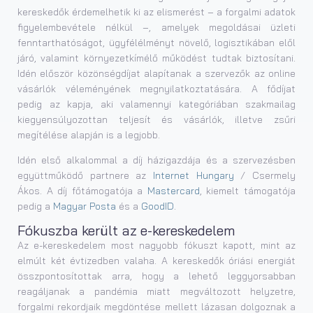
kereskedők érdemelhetik ki az elismerést – a forgalmi adatok
figyelembevétele nélkül –, amelyek megoldásai üzleti
fenntarthatóságot, ügyfélélményt növelő, logisztikában elől
járó, valamint környezetkímélő működést tudtak biztosítani.
Idén először közönségdíjat alapítanak a szervezők az online
vásárlók véleményének megnyilatkoztatására. A fődíjat
pedig az kapja, aki valamennyi kategóriában szakmailag
kiegyensúlyozottan teljesít és vásárlók, illetve zsűri
megítélése alapján is a legjobb.
Idén első alkalommal a díj házigazdája és a szervezésben
együttműködő partnere az
Internet Hungary
/ Csermely
Ákos. A díj főtámogatója a
Mastercard
, kiemelt támogatója
pedig a
Magyar Posta
és a
GoodID
.
Fókuszba került az e-kereskedelem
Az e-kereskedelem most nagyobb fókuszt kapott, mint az
elmúlt két évtizedben valaha. A kereskedők óriási energiát
összpontosítottak arra, hogy a lehető leggyorsabban
reagáljanak a pandémia miatt megváltozott helyzetre,
forgalmi rekordjaik megdöntése mellett lázasan dolgoznak a