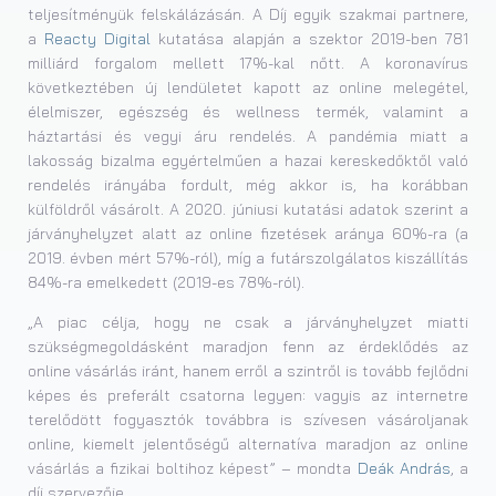
teljesítményük felskálázásán. A Díj egyik szakmai partnere,
a
Reacty Digital
kutatása alapján a szektor 2019-ben 781
milliárd forgalom mellett 17%-kal nőtt. A koronavírus
következtében új lendületet kapott az online melegétel,
élelmiszer, egészség és wellness termék, valamint a
háztartási és vegyi áru rendelés. A pandémia miatt a
lakosság bizalma egyértelműen a hazai kereskedőktől való
rendelés irányába fordult, még akkor is, ha korábban
külföldről vásárolt. A 2020. júniusi kutatási adatok szerint a
járványhelyzet alatt az online fizetések aránya 60%-ra (a
2019. évben mért 57%-ról), míg a futárszolgálatos kiszállítás
84%-ra emelkedett (2019-es 78%-ról).
„A piac célja, hogy ne csak a járványhelyzet miatti
szükségmegoldásként maradjon fenn az érdeklődés az
online vásárlás iránt, hanem erről a szintről is tovább fejlődni
képes és preferált csatorna legyen: vagyis az internetre
terelődött fogyasztók továbbra is szívesen vásároljanak
online, kiemelt jelentőségű alternatíva maradjon az online
vásárlás a fizikai boltihoz képest” – mondta
Deák András
, a
díj szervezője.