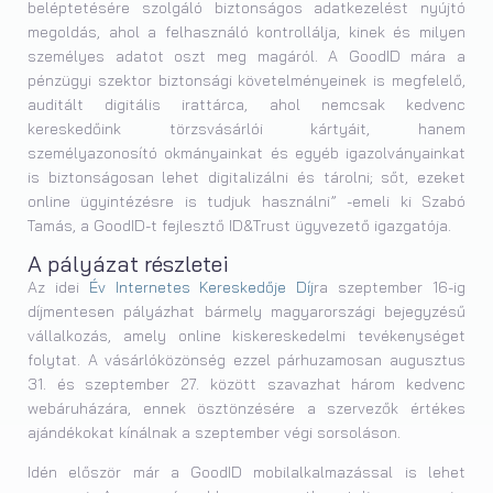
beléptetésére szolgáló biztonságos adatkezelést nyújtó
megoldás, ahol a felhasználó kontrollálja, kinek és milyen
személyes adatot oszt meg magáról. A GoodID mára a
pénzügyi szektor biztonsági követelményeinek is megfelelő,
auditált digitális irattárca, ahol nemcsak kedvenc
kereskedőink törzsvásárlói kártyáit, hanem
személyazonosító okmányainkat és egyéb igazolványainkat
is biztonságosan lehet digitalizálni és tárolni; sőt, ezeket
online ügyintézésre is tudjuk használni” -emeli ki Szabó
Tamás, a GoodID-t fejlesztő ID&Trust ügyvezető igazgatója.
A pályázat részletei
Az idei
Év Internetes Kereskedője Díj
ra szeptember 16-ig
díjmentesen pályázhat bármely magyarországi bejegyzésű
vállalkozás, amely online kiskereskedelmi tevékenységet
folytat. A vásárlóközönség ezzel párhuzamosan augusztus
31. és szeptember 27. között szavazhat három kedvenc
webáruházára, ennek ösztönzésére a szervezők értékes
ajándékokat kínálnak a szeptember végi sorsoláson.
Idén először már a GoodID mobilalkalmazással is lehet