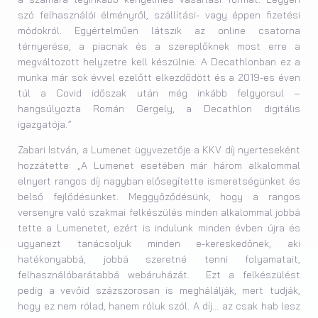
szó felhasználói élményről, szállítási- vagy éppen fizetési
módokról. Egyértelműen látszik az online csatorna
térnyerése, a piacnak és a szereplőknek most erre a
megváltozott helyzetre kell készülnie. A Decathlonban ez a
munka már sok évvel ezelőtt elkezdődött és a 2019-es éven
túl a Covid időszak után még inkább felgyorsul –
hangsúlyozta Román Gergely, a Decathlon digitális
igazgatója.”
Zabari István, a Lumenet ügyvezetője a KKV díj nyerteseként
hozzátette: „A Lumenet esetében már három alkalommal
elnyert rangos díj nagyban elősegítette ismeretségünket és
belső fejlődésünket. Meggyőződésünk, hogy a rangos
versenyre való szakmai felkészülés minden alkalommal jobbá
tette a Lumenetet, ezért is indulunk minden évben újra és
ugyanezt tanácsoljuk minden e-kereskedőnek, aki
hatékonyabbá, jobbá szeretné tenni folyamatait,
felhasználóbarátabbá webáruházát. Ezt a felkészülést
pedig a vevőid százszorosan is meghálálják, mert tudják,
hogy ez nem rólad, hanem róluk szól. A díj… az csak hab lesz