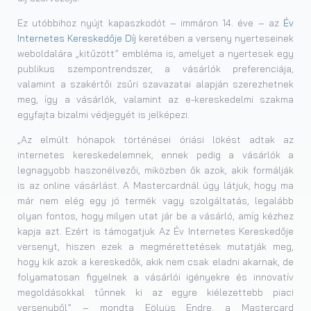
Ez utóbbihoz nyújt kapaszkodót – immáron 14. éve – az
Év
Internetes Kereskedője Díj
keretében a verseny nyerteseinek
weboldalára „kitűzött” embléma is, amelyet a nyertesek egy
publikus szempontrendszer, a vásárlók preferenciája,
valamint a szakértői zsűri szavazatai alapján szerezhetnek
meg, így a vásárlók, valamint az e-kereskedelmi szakma
egyfajta bizalmi védjegyét is jelképezi.
„Az elmúlt hónapok történései óriási lökést adtak az
internetes kereskedelemnek, ennek pedig a vásárlók a
legnagyobb haszonélvezői, miközben ők azok, akik formálják
is az online vásárlást. A Mastercardnál úgy látjuk, hogy ma
már nem elég egy jó termék vagy szolgáltatás, legalább
olyan fontos, hogy milyen utat jár be a vásárló, amíg kézhez
kapja azt. Ezért is támogatjuk Az Év Internetes Kereskedője
versenyt, hiszen ezek a megmérettetések mutatják meg,
hogy kik azok a kereskedők, akik nem csak eladni akarnak, de
folyamatosan figyelnek a vásárlói igényekre és innovatív
megoldásokkal tűnnek ki az egyre kiélezettebb piaci
versenyből” – mondta Eölyüs Endre, a Mastercard