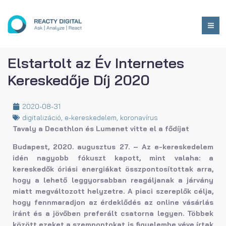
Elstartolt az Év Internetes
Kereskedője Díj 2020
2020-08-31
digitalizáció
,
e-kereskedelem
,
koronavírus
Tavaly a Decathlon és Lumenet vitte el a fődíjat
Budapest, 2020. augusztus 27. – Az e-kereskedelem
idén nagyobb fókuszt kapott, mint valaha: a
kereskedők óriási energiákat összpontosítottak arra,
hogy a lehető leggyorsabban reagáljanak a járvány
miatt megváltozott helyzetre. A piaci szereplők célja,
hogy fennmaradjon az érdeklődés az online vásárlás
iránt és a jövőben preferált csatorna legyen. Többek
között ezeket a szempontokat is figyelembe véve írtak