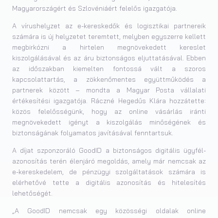
Magyarországért és Szlovéniáért felelős igazgatója.
A vírushelyzet az e-kereskedők és logisztikai partnereik
számára is új helyzetet teremtett, melyben egyszerre kellett
megbirkózni a hirtelen megnövekedett kereslet
kiszolgálásával és az áru biztonságos eljuttatásával. Ebben
az időszakban kiemelten fontossá vált a szoros
kapcsolattartás, a zökkenőmentes együttműködés a
partnerek között – mondta a Magyar Posta vállalati
értékesítési igazgatója. Ráczné Hegedűs Klára hozzátette:
közös felelősségünk, hogy az online vásárlás iránti
megnövekedett igényt a kiszolgálás minőségének és
biztonságának folyamatos javításával fenntartsuk.
A díjat szponzoráló GoodID a biztonságos digitális ügyfél-
azonosítás terén élenjáró megoldás, amely már nemcsak az
e-kereskedelem, de pénzügyi szolgáltatások számára is
elérhetővé tette a digitális azonosítás és hitelesítés
lehetőségét.
„A GoodID nemcsak egy közösségi oldalak online