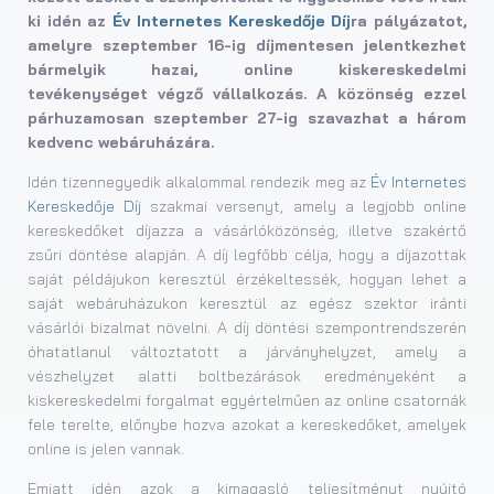
ki idén az
Év Internetes Kereskedője Díj
ra pályázatot,
amelyre szeptember 16-ig díjmentesen jelentkezhet
bármelyik hazai,
online kiskereskedelmi
tevékenységet végző vállalkozás. A közönség ezzel
párhuzamosan szeptember 27-ig szavazhat a három
kedvenc webáruházára.
Idén tizennegyedik alkalommal rendezik meg az
Év Internetes
Kereskedője
Díj
szakmai versenyt, amely a legjobb online
kereskedőket díjazza a vásárlóközönség, illetve szakértő
zsűri döntése alapján. A díj legfőbb célja, hogy a díjazottak
saját példájukon keresztül érzékeltessék, hogyan lehet a
saját webáruházukon keresztül az egész szektor iránti
vásárlói bizalmat növelni. A díj döntési szempontrendszerén
óhatatlanul változtatott a járványhelyzet, amely a
vészhelyzet alatti boltbezárások eredményeként a
kiskereskedelmi forgalmat egyértelműen az online csatornák
fele terelte, előnybe hozva azokat a kereskedőket, amelyek
online is jelen vannak.
Emiatt idén azok a kimagasló teljesítményt nyújtó