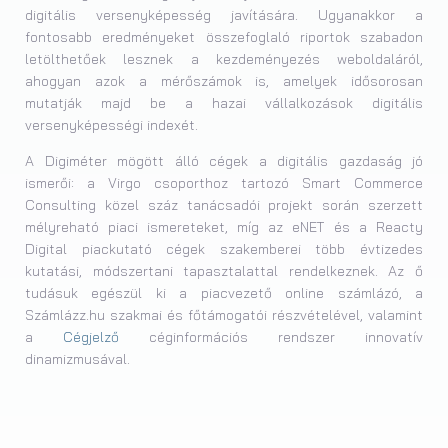
digitális versenyképesség javítására. Ugyanakkor a
fontosabb eredményeket összefoglaló riportok szabadon
letölthetőek lesznek a kezdeményezés weboldaláról,
ahogyan azok a mérőszámok is, amelyek idősorosan
mutatják majd be a hazai vállalkozások digitális
versenyképességi indexét.
A Digiméter mögött álló cégek a digitális gazdaság jó
ismerői: a Virgo csoporthoz tartozó Smart Commerce
Consulting közel száz tanácsadói projekt során szerzett
mélyreható piaci ismereteket, míg az eNET és a Reacty
Digital piackutató cégek szakemberei több évtizedes
kutatási, módszertani tapasztalattal rendelkeznek. Az ő
tudásuk egészül ki a piacvezető online számlázó, a
Számlázz.hu szakmai és főtámogatói részvételével, valamint
a
Cégjelző
céginformációs rendszer innovatív
dinamizmusával.