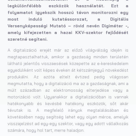
legkülönfélébb eszközök használatát. Ezt a
folyamatot igyekszik hosszú távon monitorozni egy
most induló kutatássorozat, a Digitális
Versenyképességi Mutató – rövid nevén Digiméter -,
amely kifejezetten a hazai KKV-szektor fejlődését
szeretné segíteni.
A digitalizáció erejét már az előző világválság idején is
megtapasztalhattuk, amikor a gazdaság minden területén
látható jelentős visszaesések közepette az e-kereskedelem
egyedüliként volt képes éveken át kétszámjegyű növekedést
produkálni. Az azóta eltelt évtized pedig világosan
megmutatta, hogy a digitalizáció ma az a gazdaságnak, ami a
múlt században az elektromosság elterjedése vagy a
motorizáció volt. Ugyanakkor a digitalizációban is vannak
hatékonyabb és kevésbé hatékony eszközök, sőt akár
tévutak is. A megfelelő irányok megtalálásában és
követésében nagy segítség lehet egy olyan mérce, amelyik
visszajelzést ad egy-egy szektor, vagy egy adott vállalkozás
számára, hogy hol tart, merre haladjon.