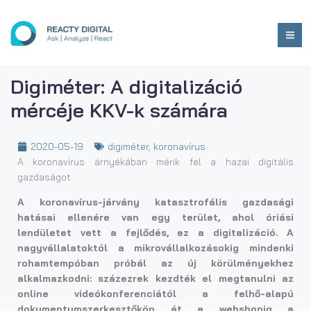
Digiméter: A digitalizáció
mércéje KKV-k számára
2020-05-19
digiméter
,
koronavírus
A koronavírus árnyékában mérik fel a hazai digitális
gazdaságot
A koronavírus-járvány katasztrofális gazdasági
hatásai ellenére van egy terület, ahol óriási
lendületet vett a fejlődés, ez a digitalizáció. A
nagyvállalatoktól a mikrovállalkozásokig mindenki
rohamtempóban próbál az új körülményekhez
alkalmazkodni: százezrek kezdték el megtanulni az
online videókonferenciától a felhő-alapú
dokumentumszerkesztőkön át a webshopig a