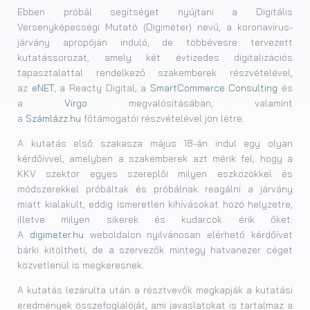
Ebben próbál segítséget nyújtani a Digitális
Versenyképességi Mutató (Digiméter) nevű, a koronavírus-
járvány apropóján induló, de többévesre tervezett
kutatássorozat, amely két évtizedes digitalizációs
tapasztalattal rendelkező szakemberek részvételével,
az
eNET
, a Reacty Digital, a
SmartCommerce Consulting
és
a
Virgo
megvalósításában, valamint
a
Számlázz.hu
főtámogatói részvételével jön létre.
A kutatás első szakasza május 18-án indul egy olyan
kérdőívvel, amelyben a szakemberek azt mérik fel, hogy a
KKV szektor egyes szereplői milyen eszközökkel és
módszerekkel próbáltak és próbálnak reagálni a járvány
miatt kialakult, eddig ismeretlen kihívásokat hozó helyzetre,
illetve milyen sikerek és kudarcok érik őket.
A
digimeter.hu
weboldalon nyilvánosan elérhető kérdőívet
bárki kitöltheti, de a szervezők mintegy hatvanezer céget
közvetlenül is megkeresnek.
A kutatás lezárulta után a résztvevők megkapják a kutatási
eredmények összefoglalóját, ami javaslatokat is tartalmaz a